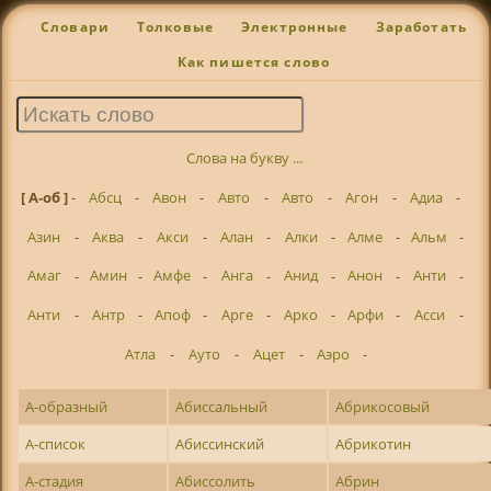
Словари
Толковые
Электронные
Заработать
Как пишется слово
Слова на букву ...
[ А-об ]
-
Абсц
-
Авон
-
Авто
-
Авто
-
Агон
-
Адиа
-
Азин
-
Аква
-
Акси
-
Алан
-
Алки
-
Алме
-
Альм
-
Амаг
-
Амин
-
Амфе
-
Анга
-
Анид
-
Анон
-
Анти
-
Анти
-
Антр
-
Апоф
-
Арге
-
Арко
-
Арфи
-
Асси
-
Атла
-
Ауто
-
Ацет
-
Аэро
-
А-образный
Абиссальный
Абрикосовый
А-список
Абиссинский
Абрикотин
А-стадия
Абиссолить
Абрин