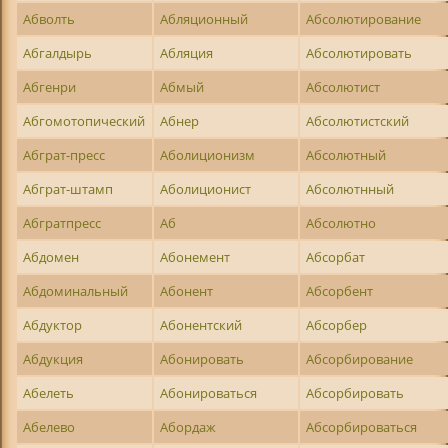
Абволть
Абляционный
Абсолютирование
Абгалдырь
Абляция
Абсолютировать
Абгенри
Абмый
Абсолютист
Абгомотопический
Абнер
Абсолютистский
Абграт-пресс
Аболиционизм
Абсолютный
Абграт-штамп
Аболиционист
Абсолютнный
Абгратпресс
Аб
Абсолютно
Абдомен
Абонемент
Абсорбат
Абдоминальный
Абонент
Абсорбент
Абдуктор
Абонентский
Абсорбер
Абдукция
Абонировать
Абсорбирование
Абелеть
Абонироваться
Абсорбировать
Абелево
Абордаж
Абсорбироваться