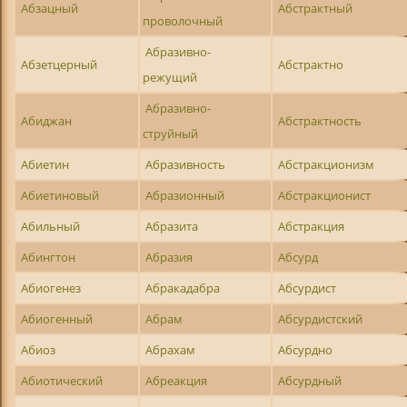
Абзацный
Абстрактный
проволочный
Абразивно-
Абзетцерный
Абстрактно
режущий
Абразивно-
Абиджан
Абстрактность
струйный
Абиетин
Абразивность
Абстракционизм
Абиетиновый
Абразионный
Абстракционист
Абильный
Абразита
Абстракция
Абингтон
Абразия
Абсурд
Абиогенез
Абракадабра
Абсурдист
Абиогенный
Абрам
Абсурдистский
Абиоз
Абрахам
Абсурдно
Абиотический
Абреакция
Абсурдный