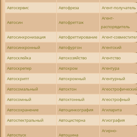
Автосервис
Автофреза
Агент-получатель
Агент-
Автосин
Автофреттаж
распорядитель
Автосинхронизация
Автофреттирование
Агент-совместите
Автосинхронный
Автофургон
Агентский
Автосклейка
Автохозяйство
Агентство
Автоскрепер
Автохром
Агентура
Автоскрипт
Автохромный
Агентурный
Автосомальный
Автохтон
Агеострофически
Автосомный
Автохтонный
Агеострофный
Автосохранение
Автоцинкография
Агиларита
Автоспектральный
Автоцистерна
Агиография
Агирно-
Автоспуск
Автошина