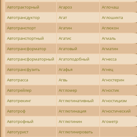
Автотракторный
Агароз
Аглочаш
Автотрансдуктор
Агат
Аглошихта
Автотранспорт
Агатин
Аглюкон
Автотранспортный
Агатис
Агмаль
Автотрансформатор
Агатовый
Агматин
Автотрансформаторный
Агатоподобный
Агнесса
Автотрансфузить
Агафья
Агнец
Автотрасса
Агвь
Агностерин
Автотрейлер
Аггломер
Агностик
Автотрекинг
Агглютинативный
Агностицизм
Автотроф
Агглютинация
Агностический
Автотрофный
Агглютинин
Агометр
Автотурист
Агглютинировать