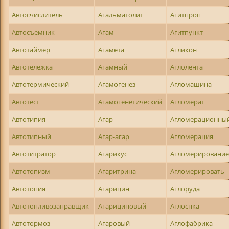
Автосчислитель
Агальматолит
Агитпроп
Автосъемник
Агам
Агитпункт
Автотаймер
Агамета
Агликон
Автотележка
Агамный
Аглолента
Автотермический
Агамогенез
Агломашина
Автотест
Агамогенетический
Агломерат
Автотипия
Агар
Агломерационны
Автотипный
Агар-агар
Агломерация
Автотитратор
Агарикус
Агломерировани
Автотопизм
Агаритрина
Агломерировать
Автотопия
Агарицин
Аглоруда
Автотопливозаправщик
Агарициновый
Аглоспка
Автотормоз
Агаровый
Аглофабрика