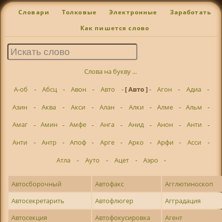
Словари
Толковые
Электронные
Заработать
Как пишется слово
Слова на букву ...
А-об
-
Абсц
-
Авон
-
Авто
-
[ Авто ]
-
Агон
-
Адиа
-
Азин
-
Аква
-
Акси
-
Алан
-
Алки
-
Алме
-
Альм
-
Амаг
-
Амин
-
Амфе
-
Анга
-
Анид
-
Анон
-
Анти
-
Анти
-
Антр
-
Апоф
-
Арге
-
Арко
-
Арфи
-
Асси
-
Атла
-
Ауто
-
Ацет
-
Аэро
-
Автосборочный
Автофакс
Агглютиноскоп
Автосекретарить
Автофлюгер
Агградация
Автосекция
Автофокусировка
Агент