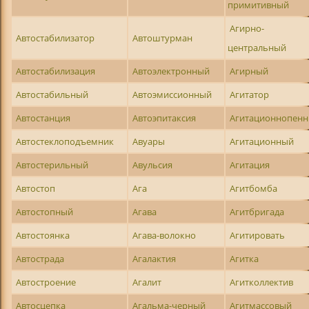
примитивный
Агирно-
Автостабилизатор
Автоштурман
центральный
Автостабилизация
Автоэлектронный
Агирный
Автостабильный
Автоэмиссионный
Агитатор
Автостанция
Автоэпитаксия
Агитационнопен
Автостеклоподъемник
Авуары
Агитационный
Автостерильный
Авульсия
Агитация
Автостоп
Ага
Агитбомба
Автостопный
Агава
Агитбригада
Автостоянка
Агава-волокно
Агитировать
Автострада
Агалактия
Агитка
Автостроение
Агалит
Агитколлектив
Автосцепка
Агальма-черный
Агитмассовый