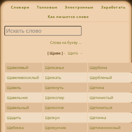
Словари
Толковые
Электронные
Заработать
Как пишется слово
Слова на букву ...
[ Щаве ]
-
Щито
-
Щавелевый
Щелканье
Щербина
Щавелевокислый
Щелкать
Щербленый
Щавель
Щелкнуть
Щетина
Щавельник
Щелкопер
Щетинистый
Щавельный
Щелкотня
Щетиниться
Щадить
Щелкун
Щетинка
Щебенка
Щелкунчик
Щетинконосный