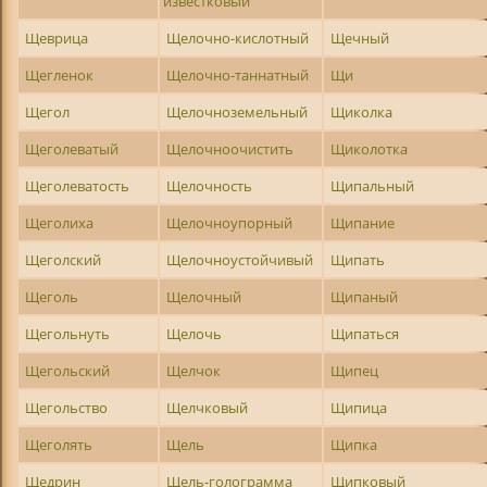
известковый
Щеврица
Щелочно-кислотный
Щечный
Щегленок
Щелочно-таннатный
Щи
Щегол
Щелочноземельный
Щиколка
Щеголеватый
Щелочноочистить
Щиколотка
Щеголеватость
Щелочность
Щипальный
Щеголиха
Щелочноупорный
Щипание
Щеголский
Щелочноустойчивый
Щипать
Щеголь
Щелочный
Щипаный
Щегольнуть
Щелочь
Щипаться
Щегольский
Щелчок
Щипец
Щегольство
Щелчковый
Щипица
Щеголять
Щель
Щипка
Щедрин
Щель-голограмма
Щипковый