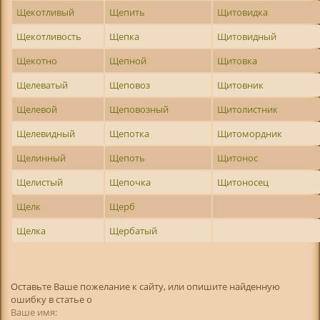
Щекотливый
Щепить
Щитовидка
Щекотливость
Щепка
Щитовидный
Щекотно
Щепной
Щитовка
Щелеватый
Щеповоз
Щитовник
Щелевой
Щеповозный
Щитолистник
Щелевидный
Щепотка
Щитомордник
Щелинный
Щепоть
Щитонос
Щелистый
Щепочка
Щитоносец
Щелк
Щерб
Щелка
Щербатый
Оставьте Ваше пожелание к сайту, или опишите найденную
ошибку в статье о
Ваше имя: