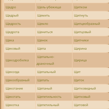
Щедро
Щель-убежище
Щипком
Щедрый
Щемить
Щипнуть
Щедрость
Щемло
Щипцеобразный
Щедрота
Щениться
Щипцовый
Щека
Щенок
Щипчики
Щековый
Щепа
Щирина
Щепально-
Щекодробилка
Щирица
драночный
Щеколда
Щепальный
Щит
Щекообразный
Щепать
Щиток
Щекотание
Щепаный
Щитковидный
Щекотать
Щепетильность
Щитковый
Щекотка
Щепетильный
Щитовой