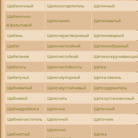
Щебеночный
Щелокоотделитель
Щетинный
Щебеночно-
Щелочение
Щетиноватый
асфальтовый
Щебень
Щелочерастворимый
Щетиновидный
Щебет
Щелочесткойкий
Щетинообразный
Щебетание
Щелочестойкий
Щетиноскручивающи
Щебетать
Щелочестойкость
Щетка
Щебетунья
Щелочеупорный
Щетка-ламель
Щебневатый
Щелочеустойчивый
Щеткодержатель
Щебневой
Щелочить
Щеткоустановочный
Щебнедробилка
Щелочка
Щеточный
Щебнеочиститель
Щелочной
Щеточник
Щелочно-
Щебнистый
Щечка