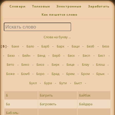
Словари
Толковые
Электронные
Заработать
Как пишется слово
Слова на букву ...
[ Б ]
-
Баке
-
Бало
-
Барб
-
Барх
-
Баци
-
Безб
-
Безз
-
Безо
-
Бейн
-
Бенд
-
Берб
-
Беск
-
Бесп
-
Бест
-
Бето
-
Бико
-
Биоз
-
Бирк
-
Бице
-
Блау
-
Блош
-
Боже
-
Бомб
-
Боро
-
Брад
-
Брем
-
Бром
-
Брык
-
Букл
-
Бура
-
Бути
-
Быст
-
Б
Багрить
Байбак
Ба
Багроветь
Байдара
Баб-эль-