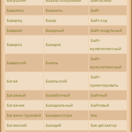
Бабушкин
Базальтообразный
Байпасный
Бавалита
Базанить
Байт
Баварец
Базар
Байт-код
Бавария
Базарный
Байт-модульный
Байт-
Баварка
Базедов
мулвтиплексный
Байт-
Баварский
Базель
мультиплексный
Байт-
Багаж
Базельский
ориентировать
Багажный
Баззаботный
Байтный
Багажник
Базидиальный
Байтовый
Багажно-грузовой
Базидиоспора
Бак
Багамский
Базидий
Бак-дегазатор