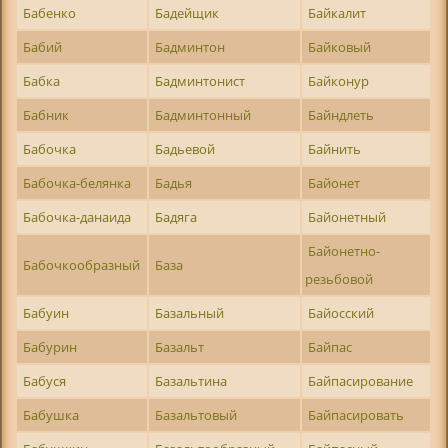
Бабенко
Бадейщик
Байкалит
Бабий
Бадминтон
Байковый
Бабка
Бадминтонист
Байконур
Бабник
Бадминтонный
Байндлеть
Бабочка
Бадьевой
Байнить
Бабочка-белянка
Бадья
Байонет
Бабочка-данаида
Бадяга
Байонетный
Байонетно-
Бабочкообразный
База
резьбовой
Бабуин
Базальный
Байосский
Бабурин
Базальт
Байпас
Бабуся
Базальтина
Байпасирование
Бабушка
Базальтовый
Байпасировать