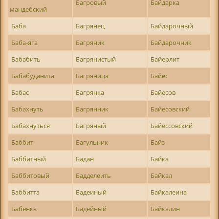
Багровый
Байдарка
мандебский
Баба
Багрянец
Байдарочный
Баба-яга
Багряник
Байдарочник
Бабабить
Багрянистый
Байерлит
Бабабуданита
Багряница
Байес
Бабас
Багрянка
Байесов
Бабахнуть
Багрянник
Байесовский
Бабахнуться
Багряный
Байессовский
Баббит
Багульник
Байз
Баббитный
Бадан
Байка
Баббитовый
Бадделеить
Байкал
Баббитта
Бадеиный
Байкалеина
Бабенка
Бадейный
Байкалин