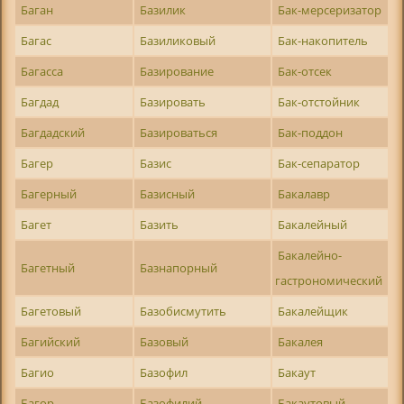
Баган
Базилик
Бак-мерсеризатор
Багас
Базиликовый
Бак-накопитель
Багасса
Базирование
Бак-отсек
Багдад
Базировать
Бак-отстойник
Багдадский
Базироваться
Бак-поддон
Багер
Базис
Бак-сепаратор
Багерный
Базисный
Бакалавр
Багет
Базить
Бакалейный
Бакалейно-
Багетный
Базнапорный
гастрономический
Багетовый
Базобисмутить
Бакалейщик
Багийский
Базовый
Бакалея
Багио
Базофил
Бакаут
Багор
Базофилий
Бакаутовый