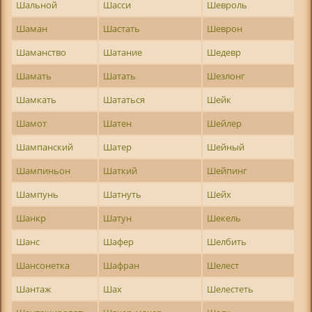
Шальной
Шасси
Шевроль
Шаман
Шастать
Шеврон
Шаманство
Шатание
Шедевр
Шамать
Шатать
Шезлонг
Шамкать
Шататься
Шейк
Шамот
Шатен
Шейлер
Шампанский
Шатер
Шейный
Шампиньон
Шаткий
Шейпинг
Шампунь
Шатнуть
Шейх
Шанкр
Шатун
Шекель
Шанс
Шафер
Шелбить
Шансонетка
Шафран
Шелест
Шантаж
Шах
Шелестеть