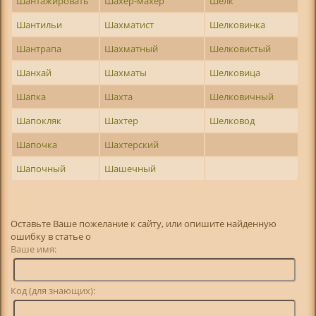
Шантажировать
Шахер-махер
Шелк
Шантильи
Шахматист
Шелковинка
Шантрапа
Шахматный
Шелковистый
Шанхай
Шахматы
Шелковица
Шапка
Шахта
Шелковичный
Шапокляк
Шахтер
Шелковод
Шапочка
Шахтерский
Шапочный
Шашечный
Оставьте Ваше пожелание к сайту, или опишите найденную
ошибку в статье о
Ваше имя:
Код (для знающих):