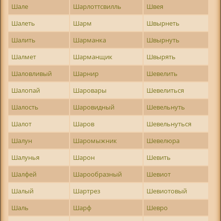
Шале
Шарлоттсвилль
Швея
Шалеть
Шарм
Швырнеть
Шалить
Шарманка
Швырнуть
Шалмет
Шарманщик
Швырять
Шаловливый
Шарнир
Шевелить
Шалопай
Шаровары
Шевелиться
Шалость
Шаровидный
Шевельнуть
Шалот
Шаров
Шевельнуться
Шалун
Шаромыжник
Шевелюра
Шалунья
Шарон
Шевить
Шалфей
Шарообразный
Шевиот
Шалый
Шартрез
Шевиотовый
Шаль
Шарф
Шевро