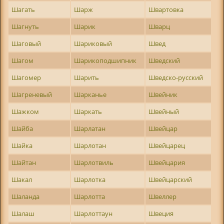
Шагать
Шарж
Швартовка
Шагнуть
Шарик
Шварц
Шаговый
Шариковый
Швед
Шагом
Шарикоподшипник
Шведский
Шагомер
Шарить
Шведско-русский
Шагреневый
Шарканье
Швейник
Шажком
Шаркать
Швейный
Шайба
Шарлатан
Швейцар
Шайка
Шарлотан
Швейцарец
Шайтан
Шарлотвиль
Швейцария
Шакал
Шарлотка
Швейцарский
Шаланда
Шарлотта
Швеллер
Шалаш
Шарлоттаун
Швеция