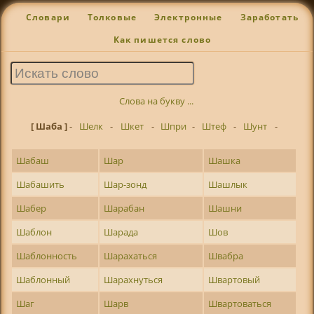
Словари
Толковые
Электронные
Заработать
Как пишется слово
Слова на букву ...
[ Шаба ]
-
Шелк
-
Шкет
-
Шпри
-
Штеф
-
Шунт
-
Шабаш
Шар
Шашка
Шабашить
Шар-зонд
Шашлык
Шабер
Шарабан
Шашни
Шаблон
Шарада
Шов
Шаблонность
Шарахаться
Швабра
Шаблонный
Шарахнуться
Швартовый
Шаг
Шарв
Швартоваться