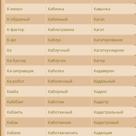
К-мезон
Кабинка
Кавычка
К-образный
Кабинный
Кагал
К-фактор
Каблограмма
Кагат
К-эрг
Каблук
Кагатирование
Ка
Каблучный
Кагатоукладчик
Ка-буксир
Каблучок
Кагор
Ка-заправщик
Каболка
Кадаверин
Ка-робот
Каболочный
Кадальный
Кааба
Каборный
Каданс
Каб(б)ал
Каботаж
Кадастр
Кабаить
Каботажный
Кадастральный
Кабак
Каботажник
Кадастровый
Кабала
Каботажничать
Каденция