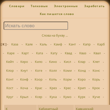
Словари
Толковые
Электронные
Заработать
Как пишется слово
Слова на букву ...
[ К ]
-
Каза
-
Кале
-
Каль
-
Камф
-
Кант
-
Капр
-
Карб
-
Каре
-
Карт
-
Ката
-
Кату
-
Квад
-
Кваз
-
Квал
-
Кейп
-
Керо
-
Кило
-
Кино
-
Кисл
-
Клар
-
Клет
-
Клор
-
Кнут
-
Коге
-
Колл
-
Коми
-
Конд
-
Конс
-
Конт
-
Конф
-
Коор
-
Копь
-
Корм
-
Коро
-
Корь
-
Кост
-
Коча
-
Крас
-
Крез
-
Крес
-
Крип
-
Крок
-
Круг
-
Крыл
-
Ксер
-
Кука
-
Кумо
-
Курк
-
Куче
-
К
Кабинетный
Кавказский