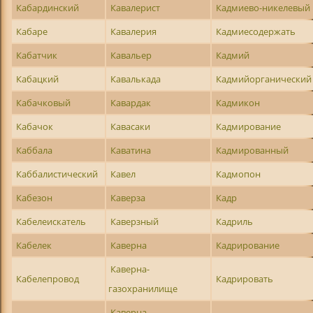
Кабардинский
Кавалерист
Кадмиево-никелевый
Кабаре
Кавалерия
Кадмиесодержать
Кабатчик
Кавальер
Кадмий
Кабацкий
Кавалькада
Кадмийорганический
Кабачковый
Кавардак
Кадмикон
Кабачок
Кавасаки
Кадмирование
Каббала
Каватина
Кадмированный
Каббалистический
Кавел
Кадмопон
Кабезон
Каверза
Кадр
Кабелеискатель
Каверзный
Кадриль
Кабелек
Каверна
Кадрирование
Каверна-
Кабелепровод
Кадрировать
газохранилище
Каверна-