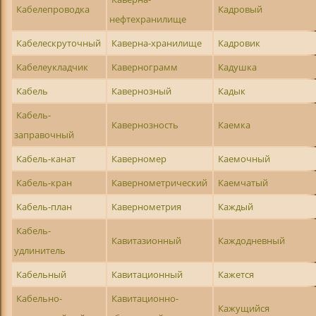
Кабелепроводка
Кадровый
нефтехранилище
Кабелескруточный
Каверна-хранилище
Кадровик
Кабелеукладчик
Кавернограмм
Кадушка
Кабель
Кавернозный
Кадык
Кабель-
Кавернозность
Каемка
заправочный
Кабель-канат
Каверномер
Каемочный
Кабель-кран
Кавернометрический
Каемчатый
Кабель-план
Кавернометрия
Каждый
Кабель-
Кавитазионный
Каждодневный
удлинитель
Кабельный
Кавитационный
Кажется
Кабельно-
Кавитационно-
Кажущийся