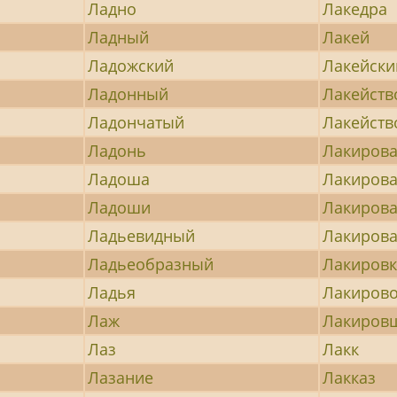
Ладно
Лакедра
Ладный
Лакей
Ладожский
Лакейски
Ладонный
Лакейств
Ладончатый
Лакейств
Ладонь
Лакиров
Ладоша
Лакиров
Ладоши
Лакиров
Ладьевидный
Лакирова
Ладьеобразный
Лакировк
Ладья
Лакиров
Лаж
Лакиров
Лаз
Лакк
Лазание
Лакказ