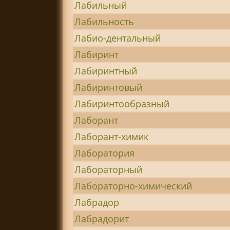
Лабильный
Лабильность
Лабио-дентальный
Лабиринт
Лабиринтный
Лабиринтовый
Лабиринтообразный
Лаборант
Лаборант-химик
Лаборатория
Лабораторный
Лабораторно-химический
Лабрадор
Лабрадорит