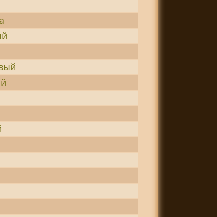
а
ый
овый
ый
й