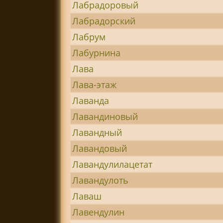
Лабрадоровый
Лабрадорский
Лабрум
Лабурнина
Лава
Лава-этаж
Лаванда
Лавандиновый
Лавандный
Лавандовый
Лавандулилацетат
Лавандулоть
Лаваш
Лавендулин