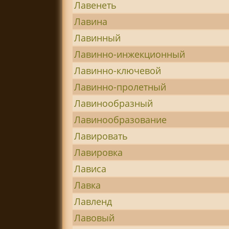
Лавенеть
Лавина
Лавинный
Лавинно-инжекционный
Лавинно-ключевой
Лавинно-пролетный
Лавинообразный
Лавинообразование
Лавировать
Лавировка
Лависа
Лавка
Лавленд
Лавовый