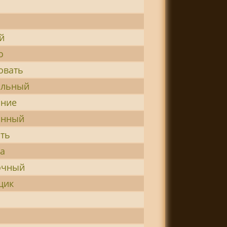
й
о
овать
альный
ание
анный
ть
а
очный
щик