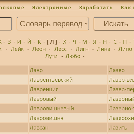
олковые
Электронные
Заработать
Как 
Ж
-
З
-
И
-
Й
-
К
-
[ Л ]
-
Х
-
Ч
-
М
-
Я
-
Н
-
С
-
П
-
к
-
Лейк
-
Леон
-
Лесс
-
Лигн
-
Лина
-
Липо
Лути
-
Любо
-
Лавр
Лазер
Лаврентьевский
Лазер-ви
Лавренция
Лазер-пе
Лавровый
Лазерны
Лавровишневый
Лазерно
Лавровишня
Лазерох
Лавсан
Лазить