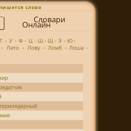
пишется слово
Словари
Онлайн
Т
-
У
-
Ф
-
Ц
-
Ш
-
Щ
-
Э
-
Ю
-
-
Лито
-
Лову
-
Ломб
-
Лоша
-
зир
редатчик
й
-термоядерный
имия