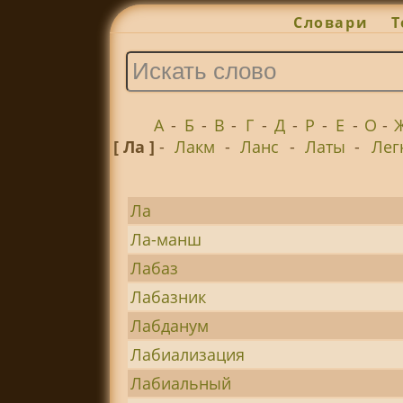
Словари
Т
А
-
Б
-
В
-
Г
-
Д
-
Р
-
Е
-
О
-
[ Ла ]
-
Лакм
-
Ланс
-
Латы
-
Лег
Ла
Ла-манш
Лабаз
Лабазник
Лабданум
Лабиализация
Лабиальный