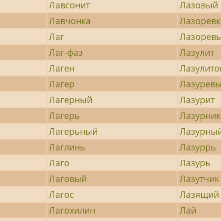
Лавсонит
Лазовый
Лавчонка
Лазоревк
Лаг
Лазорев
Лаг-фаз
Лазулит
Лаген
Лазулит
Лагер
Лазурев
Лагерный
Лазурит
Лагерь
Лазурник
Лагерьный
Лазурны
Лаглинь
Лазуррь
Лаго
Лазурь
Лаговый
Лазутчик
Лагос
Лазящий
Лагохилин
Лай