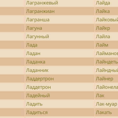
Лагранжевый
Лайда
Лагранжиан
Лайка
Лагранша
Лайковы
Лагуна
Лайкр
Лагунный
Лайла
Лада
Лайм
Ладан
Лаймано
Ладанка
Лайндет
Ладанник
Лайндны
Ладдертрон
Лайнер
Ладдетрон
Лайонел
Ладейный
Лак
Ладить
Лак-муар
Ладиться
Лакать