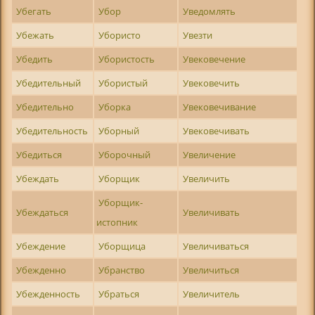
Убегать
Убор
Уведомлять
Убежать
Убористо
Увезти
Убедить
Убористость
Увековечение
Убедительный
Убористый
Увековечить
Убедительно
Уборка
Увековечивание
Убедительность
Уборный
Увековечивать
Убедиться
Уборочный
Увеличение
Убеждать
Уборщик
Увеличить
Уборщик-
Убеждаться
Увеличивать
истопник
Убеждение
Уборщица
Увеличиваться
Убежденно
Убранство
Увеличиться
Убежденность
Убраться
Увеличитель