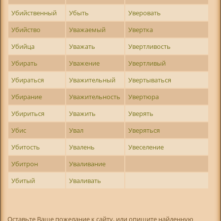
Убийственный
Убыть
Уверовать
Убийство
Уважаемый
Увертка
Убийца
Уважать
Увертливость
Убирать
Уважение
Увертливый
Убираться
Уважительный
Увертываться
Убирание
Уважительность
Увертюра
Убириться
Уважить
Уверять
Убис
Увал
Уверяться
Убитость
Увалень
Увеселение
Убитрон
Уваливание
Убитый
Уваливать
Оставьте Ваше пожелание к сайту, или опишите найденную