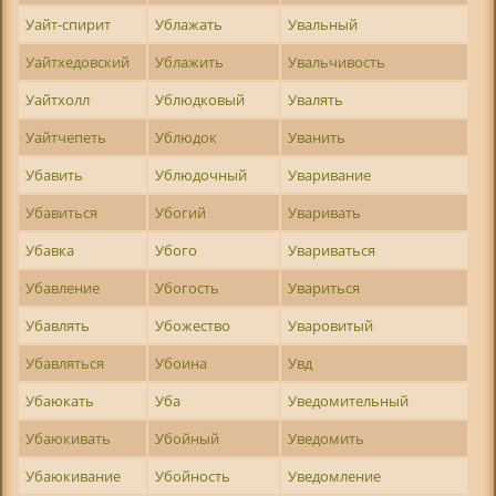
Уайт-спирит
Ублажать
Увальный
Уайтхедовский
Ублажить
Увальчивость
Уайтхолл
Ублюдковый
Увалять
Уайтчепеть
Ублюдок
Уванить
Убавить
Ублюдочный
Уваривание
Убавиться
Убогий
Уваривать
Убавка
Убого
Увариваться
Убавление
Убогость
Увариться
Убавлять
Убожество
Уваровитый
Убавляться
Убоина
Увд
Убаюкать
Уба
Уведомительный
Убаюкивать
Убойный
Уведомить
Убаюкивание
Убойность
Уведомление