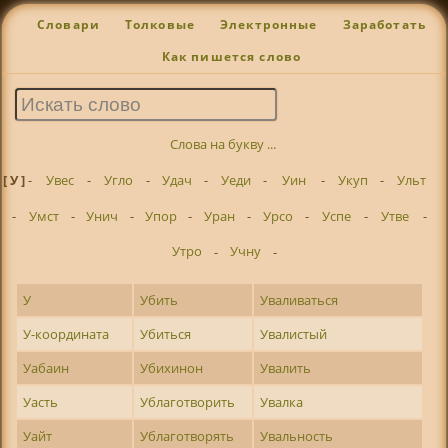
Словари
Толковые
Электронные
Заработать
Как пишется слово
Слова на букву ...
[ У ]
-
Увес
-
Угло
-
Удач
-
Уеди
-
Уин
-
Укуп
-
Ульт
-
Умст
-
Унич
-
Упор
-
Уран
-
Урсо
-
Успе
-
Утве
-
Утро
-
Учну
-
У
Убить
Уваливаться
У-координата
Убиться
Увалистый
Уабаин
Убихинон
Увалить
Уасть
Ублаготворить
Увалка
Уайт
Ублаготворять
Увальность