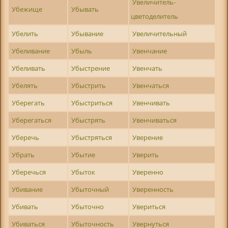
Увеличитель-
Убежище
Убывать
цветоделитель
Убелить
Убывание
Увеличительный
Убеливание
Убыль
Увенчание
Убеливать
Убыстрение
Увенчать
Убелять
Убыстрить
Увенчаться
Уберегать
Убыстриться
Увенчивать
Уберегаться
Убыстрять
Увенчиваться
Уберечь
Убыстряться
Уверение
Убрать
Убытие
Уверить
Уберечься
Убыток
Уверенно
Убивание
Убыточный
Уверенность
Убивать
Убыточно
Увериться
Убиваться
Убыточность
Увернуться