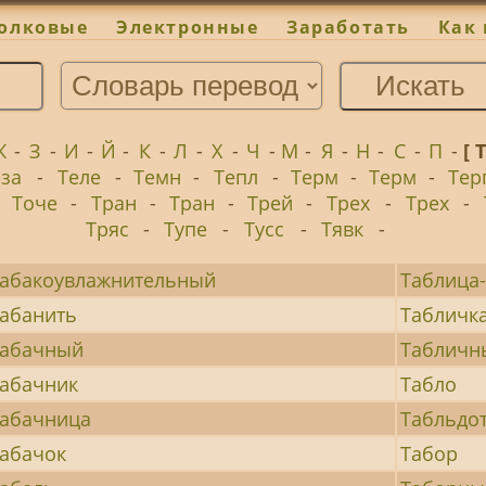
олковые
Электронные
Заработать
Как 
Ж
-
З
-
И
-
Й
-
К
-
Л
-
Х
-
Ч
-
М
-
Я
-
Н
-
С
-
П
-
[ 
еза
-
Теле
-
Темн
-
Тепл
-
Терм
-
Терм
-
Тер
-
Точе
-
Тран
-
Тран
-
Трей
-
Трех
-
Трех
-
Тряс
-
Тупе
-
Тусс
-
Тявк
-
абакоувлажнительный
Таблица
абанить
Табличк
Табачный
Табличн
абачник
Табло
абачница
Табльдо
абачок
Табор