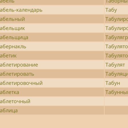
абель
Таборны
абель-календарь
Табу
абельный
Табулир
абельщик
Табулир
Табельщица
Табуляг
абернакль
Табулят
абетик
Табулят
аблетирование
Табулят
аблетировать
Табуляц
аблетировочный
Табун
аблетка
Табунны
аблеточный
аблица