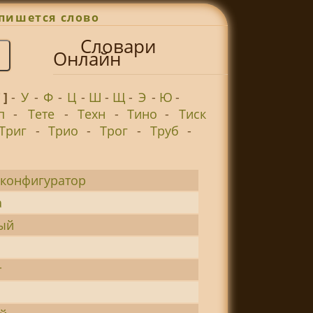
пишется слово
Словари
Онлайн
Т ]
-
У
-
Ф
-
Ц
-
Ш
-
Щ
-
Э
-
Ю
-
п
-
Тете
-
Техн
-
Тино
-
Тиск
Триг
-
Трио
-
Трог
-
Труб
-
-конфигуратор
а
ый
т