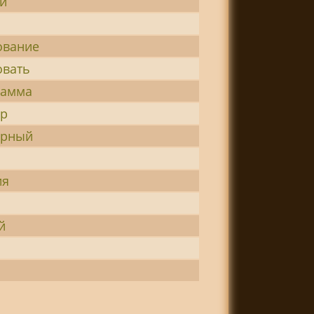
й
ование
овать
рамма
ор
орный
ия
й