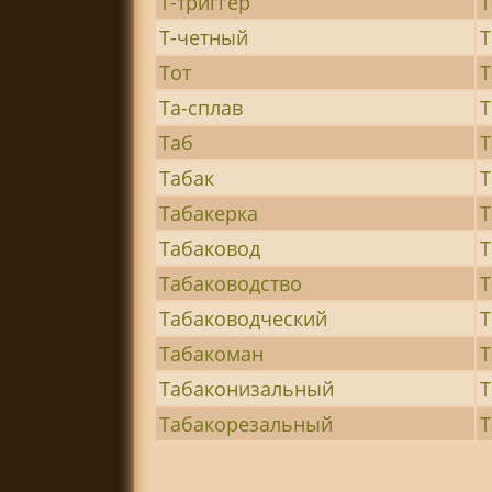
Т-триггер
Т
Т-четный
Т
Тот
Т
Та-сплав
Т
Таб
Табак
Т
Табакерка
Т
Табаковод
Т
Табаководство
Т
Табаководческий
Т
Табакоман
Т
Табаконизальный
Т
Табакорезальный
Т