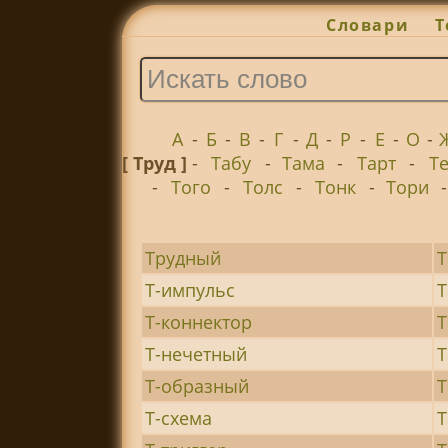
Словари
Т
А
-
Б
-
В
-
Г
-
Д
-
Р
-
Е
-
О
-
[ Труд ]
-
Табу
-
Тама
-
Тарт
-
Т
-
Того
-
Толс
-
Тонк
-
Тори
Трудный
Т
Т-импульс
Т
Т-коннектор
Т-нечетный
Т
Т-образный
Т
Т-схема
Т