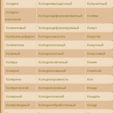
Холдинг
Холодновысадочный
Хольнитный
Холдинг-
Холоднодеформированный
Холява
компания
Холеиновый
Холоднодеформируемый
Хомут
Холекальциферол
Холоднозакатать
Хомутик
Холелитиаз
Холоднокатаный
Хомутный
Холеный
Холоднокатный
Хомутовый
Холера
Холодноклепаный
Хомяк
Холерик
Холоднокованый
Хомячий
Холерина
Холоднокровность
Хон
Холерический
Холоднокровный
Хонда
Холерный
Холодноломкий
Хондать
Холеровидный
Холоднообработанный
Хондр