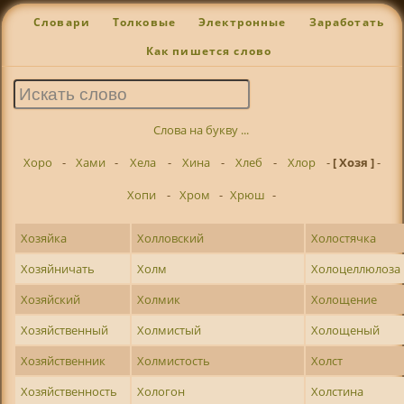
Словари
Толковые
Электронные
Заработать
Как пишется слово
Слова на букву ...
Хоро
-
Хами
-
Хела
-
Хина
-
Хлеб
-
Хлор
-
[ Хозя ]
-
Хопи
-
Хром
-
Хрюш
-
Хозяйка
Холловский
Холостячка
Хозяйничать
Холм
Холоцеллюлоза
Хозяйский
Холмик
Холощение
Хозяйственный
Холмистый
Холощеный
Хозяйственник
Холмистость
Холст
Хозяйственность
Хологон
Холстина