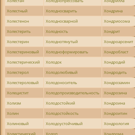
Холестан
Холоднопрессовать
Хондрилла
Холестный
Холодносварить
Хондрина
Холестенон
Холодносварной
Хондриосома
Холестерить
Холодность
Хондрит
Холестерин
Холоднотянутый
Хондроарсенит
Холестериновый
Холодноформировать
Хондробласт
Холестерический
Холодок
Хондродий
Холестерол
Холодолюбивый
Хондродить
Холестероловый
Холодоноситель
Хондрозамин
Холецистит
Холодопроизводительность
Хондрозина
Холизм
Холодостойкий
Хондроина
Холин
Холодостойкость
Хондроитин
Холиновый
Холодоустойчивый
Хондрология
Холистический
Холоп
Хондрома