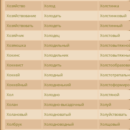
Хозяйство
Холод
Холстинка
Хозяйствование
Холодать
Холстинковый
Хозяйствовать
Холодеть
Холстинный
Хозяйчик
Холодец
Холстовый
Хозяюшка
Холодильный
Холстовытяжно
Хокинс
Холодильник
Холстовытяжны
Хоккеист
Холодить
Холстообразова
Хоккей
Холодный
Холстотрепаль
Хоккейный
Холодненький
Холстоформиро
Хол
Холодно
Холстяной
Холан
Холодно-высадочный
Холуй
Холановый
Холодноватый
Холуйствовать
Холбрук
Холодноводный
Холщовый