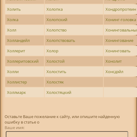
Холить
Холопка
Хондропротеин
Холка
Холопский
Хонинг-головка
Холл
Холопство
Хонинговальны
Холландейл
Холопствовать
Хонингование
Холлерит
Холор
Хонинговать
Холлеритовский
Холостой
Хонолит
Холли
Холостить
Хонсдэйл
Холлистер
Холостяк
Холлмарк
Холостяцкий
Оставьте Ваше пожелание к сайту, или опишите найденную
ошибку в статье о
Ваше имя: