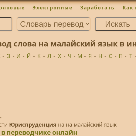
олковые
Электронные
Заработать
Как 
од слова на малайский язык в и
Ж
-
З
-
И
-
Й
-
К
-
Л
-
Х
-
Ч
-
М
-
Я
-
Н
-
С
-
П
-
Т
-
ести
Юриспруденция
на на малайский язык
 в переводчике онлайн