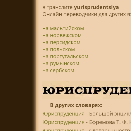
в транслитe
yurisprudentsiya
Онлайн переводчики для других я
на мальтийском
на норвежском
на персидском
на польском
на португальском
на румынском
на сербском
В других словарях:
Юриспруденция
- Большой энцикл
Юриспруденция
- Ефремова Т. Ф.
Юриспруденция
- Словарь иностр