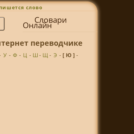
пишется слово
Словари
Онлайн
нтернет переводчике
-
У
-
Ф
-
Ц
-
Ш
-
Щ
-
Э
-
[ Ю ]
-