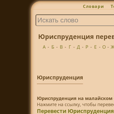
Словари
Т
Юриспруденция перев
А
-
Б
-
В
-
Г
-
Д
-
Р
-
Е
-
О
-
Юриспруденция
Юриспруденция на малайском 
Нажмите на ссылку, чтобы перев
Перевести Юриспруденция