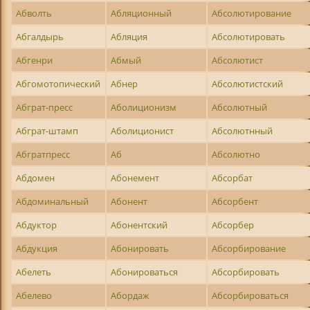
Абволть
Абляционный
Абсолютирование
Абгалдырь
Абляция
Абсолютировать
Абгенри
Абмый
Абсолютист
Абгомотопический
Абнер
Абсолютистский
Абграт-пресс
Аболиционизм
Абсолютный
Абграт-штамп
Аболиционист
Абсолютнный
Абгратпресс
Аб
Абсолютно
Абдомен
Абонемент
Абсорбат
Абдоминальный
Абонент
Абсорбент
Абдуктор
Абонентский
Абсорбер
Абдукция
Абонировать
Абсорбирование
Абелеть
Абонироваться
Абсорбировать
Абелево
Абордаж
Абсорбироваться