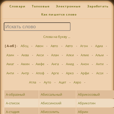
Словари
Толковые
Электронные
Заработать
Как пишется слово
Слова на букву ...
[ А-об ]
-
Абсц
-
Авон
-
Авто
-
Авто
-
Агон
-
Адиа
-
Азин
-
Аква
-
Акси
-
Алан
-
Алки
-
Алме
-
Альм
-
Амаг
-
Амин
-
Амфе
-
Анга
-
Анид
-
Анон
-
Анти
-
Анти
-
Антр
-
Апоф
-
Арге
-
Арко
-
Арфи
-
Асси
-
Атла
-
Ауто
-
Ацет
-
Аэро
-
А-образный
Абиссальный
Абрикосовый
А-список
Абиссинский
Абрикотин
А-стадия
Абиссолить
Абрин