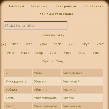
Словари
Толковые
Электронные
Заработать
Как пишется слово
Слова на букву ...
[ У ]
-
Увес
-
Угло
-
Удач
-
Уеди
-
Уин
-
Укуп
-
Ульт
-
Умст
-
Унич
-
Упор
-
Уран
-
Урсо
-
Успе
-
Утве
-
Утро
-
Учну
-
У
Убить
Уваливаться
У-координата
Убиться
Увалистый
Уабаин
Убихинон
Увалить
Уасть
Ублаготворить
Увалка
Уайт
Ублаготворять
Увальность