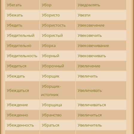
Убегать
Убор
Уведомлять
Убежать
Убористо
Увезти
Убедить
Убористость
Увековечение
Убедительный
Убористый
Увековечить
Убедительно
Уборка
Увековечивание
Убедительность
Уборный
Увековечивать
Убедиться
Уборочный
Увеличение
Убеждать
Уборщик
Увеличить
Уборщик-
Убеждаться
Увеличивать
истопник
Убеждение
Уборщица
Увеличиваться
Убежденно
Убранство
Увеличиться
Убежденность
Убраться
Увеличитель