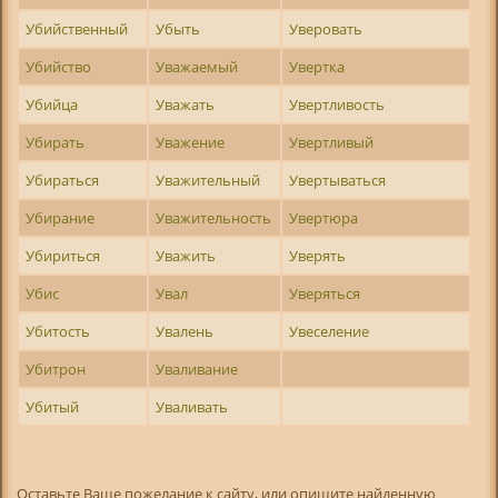
Убийственный
Убыть
Уверовать
Убийство
Уважаемый
Увертка
Убийца
Уважать
Увертливость
Убирать
Уважение
Увертливый
Убираться
Уважительный
Увертываться
Убирание
Уважительность
Увертюра
Убириться
Уважить
Уверять
Убис
Увал
Уверяться
Убитость
Увалень
Увеселение
Убитрон
Уваливание
Убитый
Уваливать
Оставьте Ваше пожелание к сайту, или опишите найденную