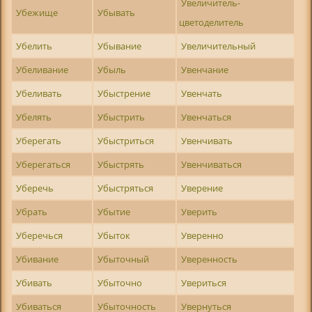
Увеличитель-
Убежище
Убывать
цветоделитель
Убелить
Убывание
Увеличительный
Убеливание
Убыль
Увенчание
Убеливать
Убыстрение
Увенчать
Убелять
Убыстрить
Увенчаться
Уберегать
Убыстриться
Увенчивать
Уберегаться
Убыстрять
Увенчиваться
Уберечь
Убыстряться
Уверение
Убрать
Убытие
Уверить
Уберечься
Убыток
Уверенно
Убивание
Убыточный
Уверенность
Убивать
Убыточно
Увериться
Убиваться
Убыточность
Увернуться