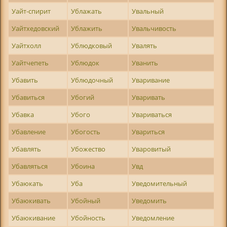
Уайт-спирит
Ублажать
Увальный
Уайтхедовский
Ублажить
Увальчивость
Уайтхолл
Ублюдковый
Увалять
Уайтчепеть
Ублюдок
Уванить
Убавить
Ублюдочный
Уваривание
Убавиться
Убогий
Уваривать
Убавка
Убого
Увариваться
Убавление
Убогость
Увариться
Убавлять
Убожество
Уваровитый
Убавляться
Убоина
Увд
Убаюкать
Уба
Уведомительный
Убаюкивать
Убойный
Уведомить
Убаюкивание
Убойность
Уведомление