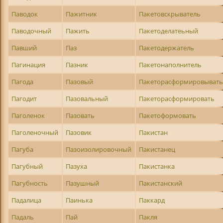
Паводок
Пажитник
Пакетовскрыватель
Паводочный
Пажить
Пакетоделатеьный
Павший
Паз
Пакетодержатель
Пагинация
Пазник
Пакетонаполнитель
Пагода
Пазовый
Пакеторасформировыват
Пагодит
Пазовальный
Пакеторасформировать
Паголенок
Пазовать
Пакетоформовать
Паголеночный
Пазовик
Пакистан
Пагуба
Пазоизолировочный
Пакистанец
Пагубный
Пазуха
Пакистанка
Пагубность
Пазушный
Пакистанский
Падалица
Паинька
Паккард
Падаль
Пай
Пакля