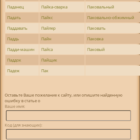
Паданец
Пайка-сварка
Паковальный
Падать
Пайкс
Паковально-обжимный
Паддавать
Пайлер
Паковать
Паддь
Пайн
Паковка
Падди-машин
Пайса
Паковый
Паддок
Пайщик
Падеж
Пак
Оставьте Ваше пожелание к сайту, или опишите найденную
ошибку в статье о
Ваше имя:
Код (для знающих):