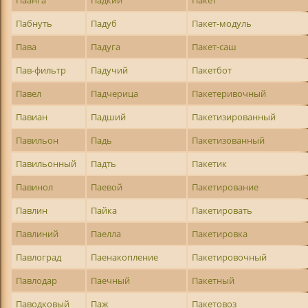
Паанга
Падкий
Пакет
Пабнуть
Падуб
Пакет-модуль
Пава
Падуга
Пакет-саш
Пав-фильтр
Падучий
Пакетбот
Павел
Падчерица
Пакетеривочный
Павиан
Падший
Пакетизированный
Павильон
Падь
Пакетизованный
Павильонный
Падть
Пакетик
Павинол
Паевой
Пакетирование
Павлин
Пайка
Пакетировать
Павлиний
Паелла
Пакетировка
Павлоград
Паенакопление
Пакетировочный
Павлодар
Паечный
Пакетный
Паводковый
Паж
Пакетовоз