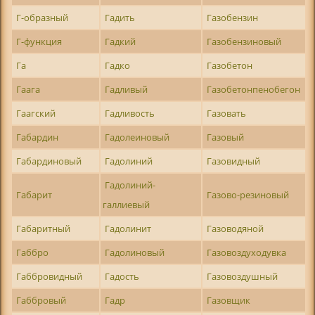
Г-образный
Гадить
Газобензин
Г-функция
Гадкий
Газобензиновый
Га
Гадко
Газобетон
Гаага
Гадливый
Газобетонпенобегон
Гаагский
Гадливость
Газовать
Габардин
Гадолеиновый
Газовый
Габардиновый
Гадолиний
Газовидный
Гадолиний-
Габарит
Газово-резиновый
галлиевый
Габаритный
Гадолинит
Газоводяной
Габбро
Гадолиновый
Газовоздуходувка
Габбровидный
Гадость
Газовоздушный
Габбровый
Гадр
Газовщик