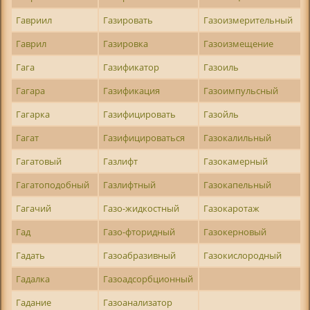
Гавриил
Газировать
Газоизмерительный
Гаврил
Газировка
Газоизмещение
Гага
Газификатор
Газоиль
Гагара
Газификация
Газоимпульсный
Гагарка
Газифицировать
Газойль
Гагат
Газифицироваться
Газокалильный
Гагатовый
Газлифт
Газокамерный
Гагатоподобный
Газлифтный
Газокапельный
Гагачий
Газо-жидкостный
Газокаротаж
Гад
Газо-фторидный
Газокерновый
Гадать
Газоабразивный
Газокислородный
Гадалка
Газоадсорбционный
Гадание
Газоанализатор