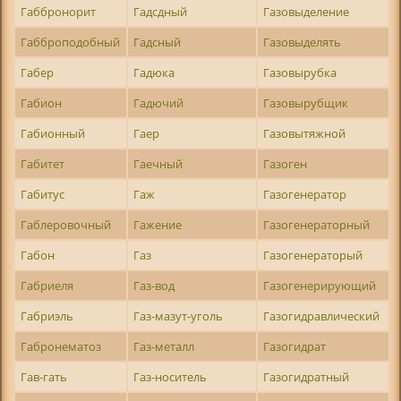
Габбронорит
Гадсдный
Газовыделение
Габброподобный
Гадсный
Газовыделять
Габер
Гадюка
Газовырубка
Габион
Гадючий
Газовырубщик
Габионный
Гаер
Газовытяжной
Габитет
Гаечный
Газоген
Габитус
Гаж
Газогенератор
Габлеровочный
Гажение
Газогенераторный
Габон
Газ
Газогенераторый
Габриеля
Газ-вод
Газогенерирующий
Габриэль
Газ-мазут-уголь
Газогидравлический
Габронематоз
Газ-металл
Газогидрат
Гав-гать
Газ-носитель
Газогидратный