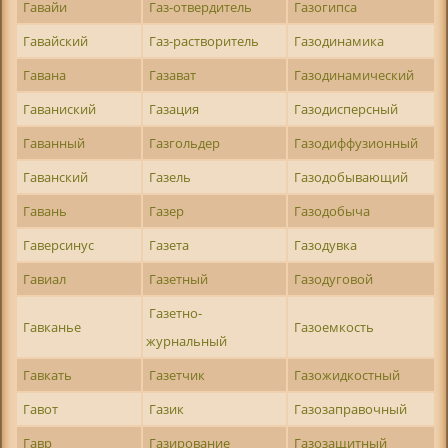
Гавайи
Газ-отвердитель
Газогипса
Гавайский
Газ-растворитель
Газодинамика
Гавана
Газават
Газодинамический
Гаваниский
Газация
Газодисперсный
Гаванный
Газгольдер
Газодиффузионный
Гаванский
Газель
Газодобывающий
Гавань
Газер
Газодобыча
Гаверсинус
Газета
Газодувка
Гавиал
Газетный
Газодуговой
Газетно-
Гавканье
Газоемкость
журнальный
Гавкать
Газетчик
Газожидкостный
Гавот
Газик
Газозаправочный
Гавр
Газирование
Газозащитный