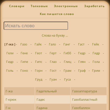
Словари
Толковые
Электронные
Заработать
Как пишется слово
Слова на букву ...
[ Г-жа ]
-
Газо
-
Гайк
-
Гало
-
Ганг
-
Гаст
-
Гейк
-
Гели
-
Гене
-
Геот
-
Герт
-
Гибб
-
Гидр
-
Гидр
-
Гидр
-
Гипе
-
Гипс
-
Глаз
-
Глиц
-
Глян
-
Гола
-
Голь
-
Гоно
-
Горн
-
Гост
-
Грам
-
Граф
-
Грим
-
Груд
-
Гуан
-
Гуса
-
Г-жа
Гадательный
Газоаппаратура
Г-крюк
Гадес
Газобалластный
Г-н
Гадина
Газобаллон