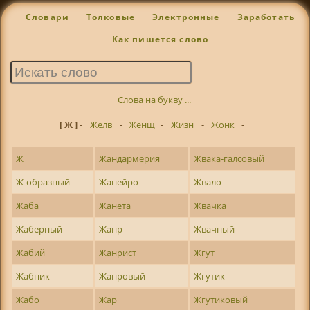
Словари
Толковые
Электронные
Заработать
Как пишется слово
Слова на букву ...
[ Ж ]
-
Желв
-
Женщ
-
Жизн
-
Жонк
-
Ж
Жандармерия
Жвака-галсовый
Ж-образный
Жанейро
Жвало
Жаба
Жанета
Жвачка
Жаберный
Жанр
Жвачный
Жабий
Жанрист
Жгут
Жабник
Жанровый
Жгутик
Жабо
Жар
Жгутиковый