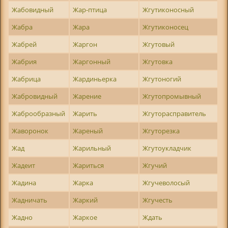
Жабовидный
Жар-птица
Жгутиконосный
Жабра
Жара
Жгутиконосец
Жабрей
Жаргон
Жгутовый
Жабрия
Жаргонный
Жгутовка
Жабрица
Жардиньерка
Жгутоногий
Жабровидный
Жарение
Жгутопромывный
Жаброобразный
Жарить
Жгуторасправитель
Жаворонок
Жареный
Жгуторезка
Жад
Жарильный
Жгутоукладчик
Жадеит
Жариться
Жгучий
Жадина
Жарка
Жгучеволосый
Жадничать
Жаркий
Жгучесть
Жадно
Жаркое
Ждать