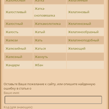
Жалоносный
Жатка
Желатинный
Жатка-
Жалостливый
Желатиновый
сноповязалка
Жалостный
Жаткамолотилка
Желатинозный
Жалость
Жатый
Желатинообразный
Жалюзи
Жать
Желатиноподобный
Жалюзийный
Жаться
Желающий
Жалюзный
Жахнуть
Жандарм
Жбан
Оставьте Ваше пожелание к сайту, или опишите найденную
ошибку в статье о
Ваше имя:
Код (для знающих):