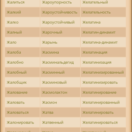
Жалиться
Жароупорность
Желательный
Жалкий
Жароустойчивость
Желательность
Жалко
Жароустойчивый
Желатина
Жалный
Жарочный
Желатин-динамит
Жало
Жарынь
Желатина-динамит
Жалоба
Жасмина
Желатинация
Жалобно
Жасминальдегид
Желатинизация
Жалобный
Жасминный
Желатинизированный
Жалобщик
Жасминовый
Желатинизировать
Жалование
Жасмолактон
Желатинирование
Жаловать
Жасмон
Желатинированный
Жаловаться
Жатва
Желатинировать
Жалонировать
Жатвенный
Желатинироваться