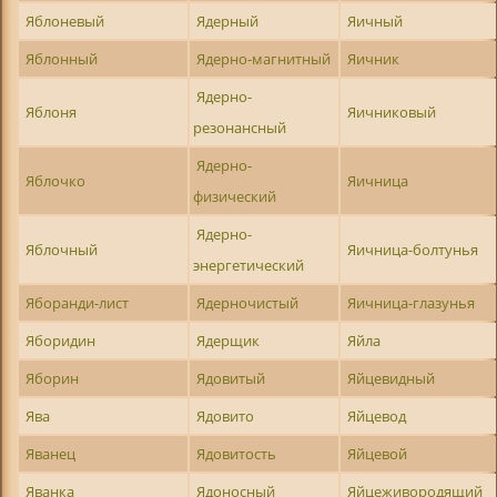
Яблоневый
Ядерный
Яичный
Яблонный
Ядерно-магнитный
Яичник
Ядерно-
Яблоня
Яичниковый
резонансный
Ядерно-
Яблочко
Яичница
физический
Ядерно-
Яблочный
Яичница-болтунья
энергетический
Яборанди-лист
Ядерночистый
Яичница-глазунья
Яборидин
Ядерщик
Яйла
Яборин
Ядовитый
Яйцевидный
Ява
Ядовито
Яйцевод
Яванец
Ядовитость
Яйцевой
Яванка
Ядоносный
Яйцеживородящий