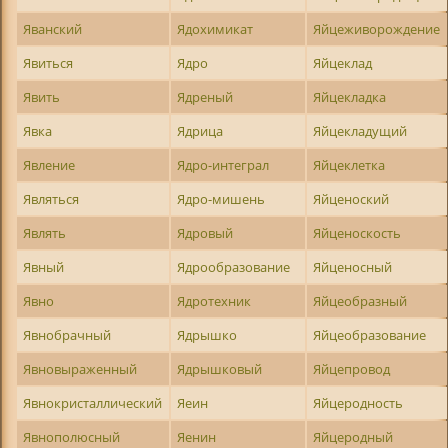
Яванский
Ядохимикат
Яйцеживорождение
Явиться
Ядро
Яйцеклад
Явить
Ядреный
Яйцекладка
Явка
Ядрица
Яйцекладущий
Явление
Ядро-интеграл
Яйцеклетка
Являться
Ядро-мишень
Яйценоский
Являть
Ядровый
Яйценоскость
Явный
Ядрообразование
Яйценосный
Явно
Ядротехник
Яйцеобразный
Явнобрачный
Ядрышко
Яйцеобразование
Явновыраженный
Ядрышковый
Яйцепровод
Явнокристаллический
Яеин
Яйцеродность
Явнополюсный
Яенин
Яйцеродный