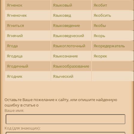
Ягненок
Языковый
Якобит
Ягненочек
Языковед
Якобсить
Ягниться
Языковедение
Якобы
Ягнячий
Языковедческий
Якорь
Ягода
Языкоглоточный
Якоредержатель
Ягодица
Языкознание
Якорек
Ягодичный
Языкообразование
Ягодник
Языческий
Оставьте Ваше пожелание к сайту, или опишите найденную
ошибку в статье о
Ваше имя:
Код (для знающих):