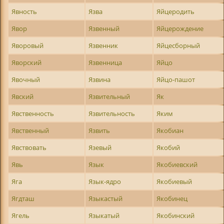
Явность
Язва
Яйцеродить
Явор
Язвенный
Яйцерождение
Яворовый
Язвенник
Яйцесборный
Яворский
Язвенница
Яйцо
Явочный
Язвина
Яйцо-пашот
Явский
Язвительный
Як
Явственность
Язвительность
Яким
Явственный
Язвить
Якобиан
Явствовать
Язевый
Якобий
Явь
Язык
Якобиевский
Яга
Язык-ядро
Якобиевый
Ягдташ
Языкастый
Якобинец
Ягель
Языкатый
Якобинский