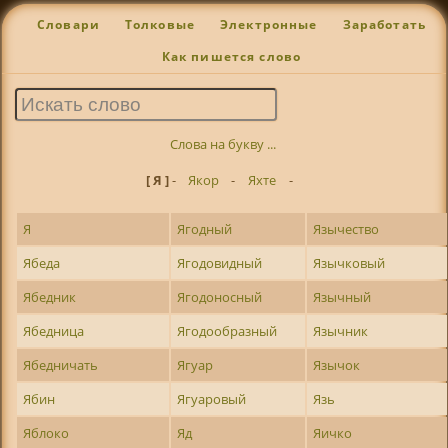
Словари
Толковые
Электронные
Заработать
Как пишется слово
Слова на букву ...
[ Я ]
-
Якор
-
Яхте
-
Я
Ягодный
Язычество
Ябеда
Ягодовидный
Язычковый
Ябедник
Ягодоносный
Язычный
Ябедница
Ягодообразный
Язычник
Ябедничать
Ягуар
Язычок
Ябин
Ягуаровый
Язь
Яблоко
Яд
Яичко