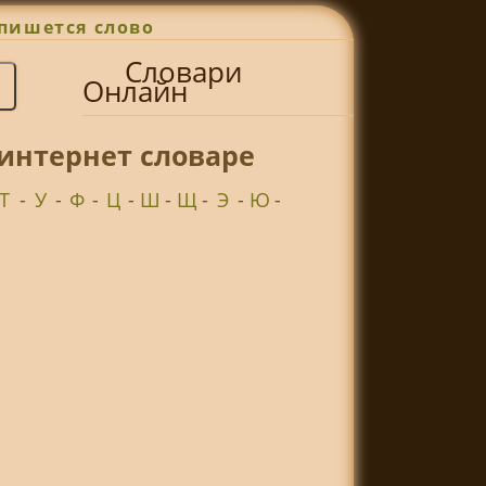
пишется слово
Словари
Онлайн
интернет словаре
Т
-
У
-
Ф
-
Ц
-
Ш
-
Щ
-
Э
-
Ю
-