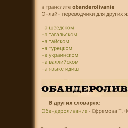
в транслитe
obanderolivanie
Онлайн переводчики для других я
на шведском
на тагальском
на тайском
на турецком
на украинском
на валлийском
на языке идиш
В других словарях:
Обандероливание
- Ефремова Т. Ф