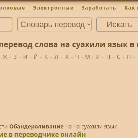
олковые
Электронные
Заработать
Как 
еревод слова на суахили язык в 
-
Ж
-
З
-
И
-
Й
-
К
-
Л
-
Х
-
Ч
-
М
-
Я
-
Н
-
С
-
П
-
ести
Обандероливание
на на суахили язык
ие в переводчике онлайн