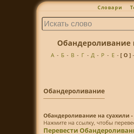
Словари
Т
Обандероливание п
А
-
Б
-
В
-
Г
-
Д
-
Р
-
Е
-
[ О ]
Обандероливание
Обандероливание на суахили -
Нажмите на ссылку, чтобы перев
Перевести Обандероливан