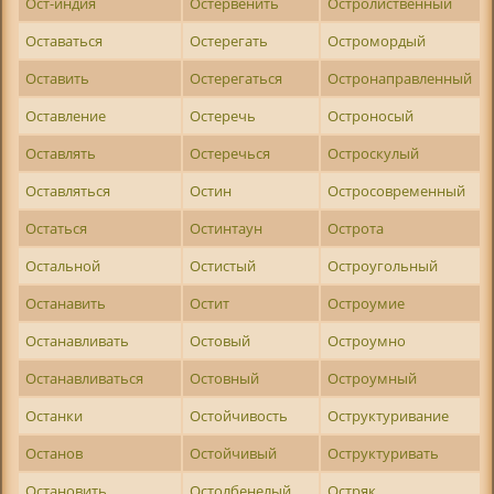
Ост-индия
Остервенить
Остролиственный
Оставаться
Остерегать
Остромордый
Оставить
Остерегаться
Остронаправленный
Оставление
Остеречь
Остроносый
Оставлять
Остеречься
Остроскулый
Оставляться
Остин
Остросовременный
Остаться
Остинтаун
Острота
Остальной
Остистый
Остроугольный
Останавить
Остит
Остроумие
Останавливать
Остовый
Остроумно
Останавливаться
Остовный
Остроумный
Останки
Остойчивость
Оструктуривание
Останов
Остойчивый
Оструктуривать
Остановить
Остолбенелый
Остряк