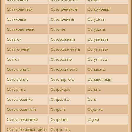
Остановиться
Остолбенение
Остряковый
Остановка
Остолбенеть
Остудить
Остановочный
Остолоп
Остужать
Остаток
Осторожный
Остукивать
Остаточный
Осторожничать
Оступаться
Остгот
Осторожно
Оступиться
Остекленеть
Осторожность
Остывать
Остекление
Осточертеть
Остывочный
Остеклить
Остракизм
Остыть
Остеклование
Острастка
Ость
Остеклованный
Острый
Осудить
Остекловывание
Острение
Осуий
Остекловывающийся
Остригать