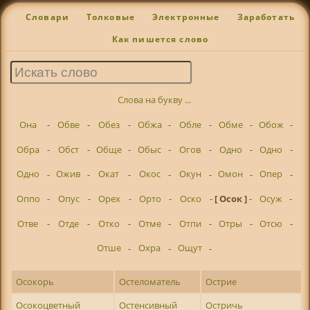
Словари
Толковые
Электронные
Заработать
Как пишется слово
Слова на букву ...
Она
-
Обве
-
Обез
-
Обжа
-
Обле
-
Обме
-
Обож
-
Обра
-
Обст
-
Обще
-
Обыс
-
Огов
-
Одно
-
Одно
-
Одно
-
Ожив
-
Окат
-
Окос
-
Окун
-
Омон
-
Опер
-
Оппо
-
Опус
-
Орех
-
Орто
-
Оско
-
[ Осок ]
-
Осуж
-
Отве
-
Отде
-
Отко
-
Отме
-
Отпи
-
Отры
-
Отсю
-
Отше
-
Охра
-
Ощут
-
Осокорь
Остеломатель
Острие
Осокоцветный
Остенсивный
Остричь