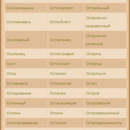
Осолаживание
Остеоартрит
Острильный
Острильно-
Осолаживать
Остеобласт
заправочный
Острильно-
Осоловелый
Остеогенез
затяжной
Осолонец
Остеография
Острить
Осот
Остеокласт
Острица
Оспа
Остеолог
Остричься
Оспаривать
Остеология
Остро
Оспаривание
Остеома
Остров
Оспенный
Остеомаляция
Островерхий
Оспина
Остеон
Островершинный
Оспопрививание
Остеопат
Островершинность