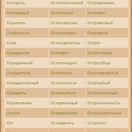
Оспорить
Остеопатический
Островитянин
Оспоримый
Остеопороз
Островок
Осрамить
Остеосаркома
Островковый
Осрамиться
Остеосклероз
Островной
Осрв
Остеотделитель
Острог
Осреднение
Остеофит
Остроглазый
Осредненный
Остеохондрит
Острогубцы
Осреднитель
Остепенить
Острозернистый
Осреднительный
Остепениться
Острозубый
Осреднять
Остепеняться
Остроконечный
Осровитянин
Остервенелый
Остроконечность
Оссеин
Остервенение
Острокромочный
Ост
Остервенеть
Остролист