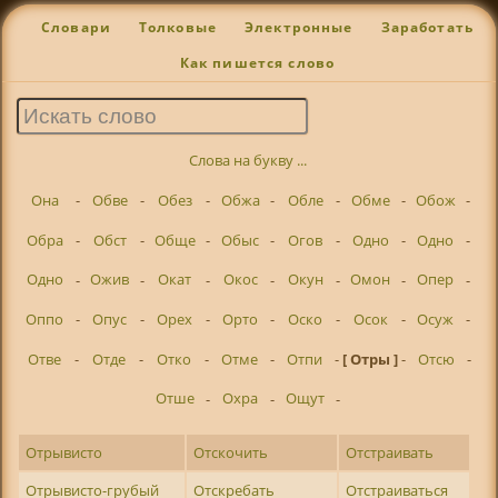
Словари
Толковые
Электронные
Заработать
Как пишется слово
Слова на букву ...
Она
-
Обве
-
Обез
-
Обжа
-
Обле
-
Обме
-
Обож
-
Обра
-
Обст
-
Обще
-
Обыс
-
Огов
-
Одно
-
Одно
-
Одно
-
Ожив
-
Окат
-
Окос
-
Окун
-
Омон
-
Опер
-
Оппо
-
Опус
-
Орех
-
Орто
-
Оско
-
Осок
-
Осуж
-
Отве
-
Отде
-
Отко
-
Отме
-
Отпи
-
[ Отры ]
-
Отсю
-
Отше
-
Охра
-
Ощут
-
Отрывисто
Отскочить
Отстраивать
Отрывисто-грубый
Отскребать
Отстраиваться