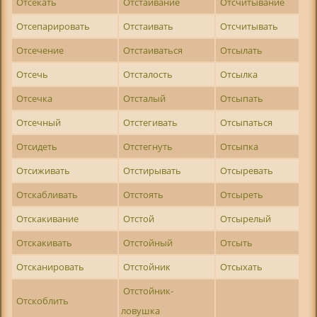
Отсекать
Отстаивание
Отсчитывание
Отсепарировать
Отстаивать
Отсчитывать
Отсечение
Отстаиваться
Отсылать
Отсечь
Отсталость
Отсылка
Отсечка
Отсталый
Отсыпать
Отсечный
Отстегивать
Отсыпаться
Отсидеть
Отстегнуть
Отсыпка
Отсиживать
Отстирывать
Отсыревать
Отскабливать
Отстоять
Отсыреть
Отскакивание
Отстой
Отсырелый
Отскакивать
Отстойный
Отсыть
Отсканировать
Отстойник
Отсыхать
Отстойник-
Отскоблить
ловушка