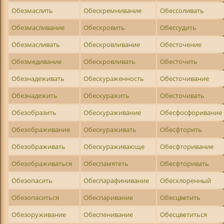
Обезмаслить
Обескремнивание
Обессоливать
Обезмасливание
Обескровить
Обессудить
Обезмасливать
Обескровливание
Обесточение
Обезмедивание
Обескровливать
Обесточить
Обезнадеживать
Обескураженность
Обесточивание
Обезнадежить
Обескуражить
Обесточивать
Обезобразить
Обескураживание
Обесфосфоривание
Обезображивание
Обескураживать
Обесфторить
Обезображивать
Обескураживающе
Обесфторивание
Обезображиваться
Обеспамятеть
Обесфторивать
Обезопасить
Обеспарафинивание
Обесхлоренный
Обезопаситься
Обеспаривание
Обесцветить
Обезоруживание
Обеспенивание
Обесцветиться