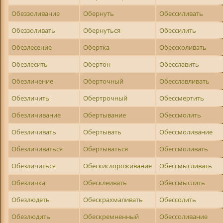
Обеззоливание
Обернуть
Обессиливать
Обеззоливать
Обернуться
Обессилить
Обезлесение
Обертка
Обессколивать
Обезлесить
Обертон
Обесславить
Обезличение
Оберточный
Обесславливать
Обезличить
Обертрочный
Обессмертить
Обезличивание
Обертывание
Обессмолить
Обезличивать
Обертывать
Обессмоливание
Обезличиваться
Обертываться
Обессмоливать
Обезличиться
Обескислороживание
Обессмысливать
Обезличка
Обесклеивать
Обессмыслить
Обезлюдеть
Обескрахмаливать
Обессолить
Обезлюдить
Обескремненный
Обессоливание