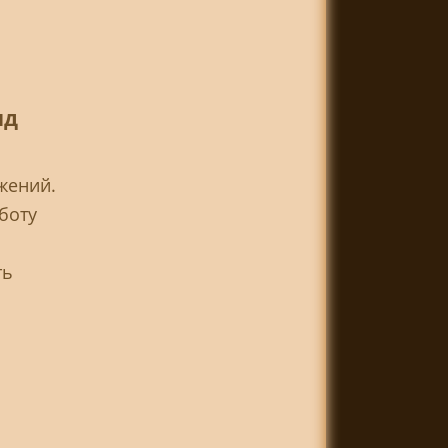
ид
жений.
боту
ть