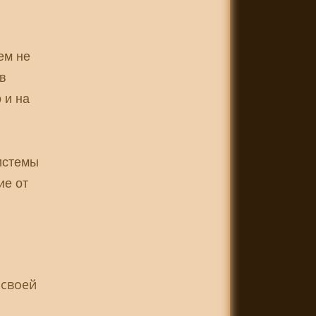
ь
ем не
в
 и на
истемы
ие от
 своей