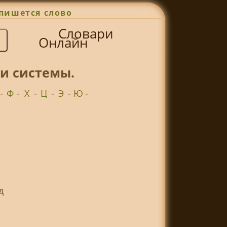
пишется слово
Словари
Онлайн
и системы.
-
Ф
-
Х
-
Ц
-
Э
-
Ю
-
д