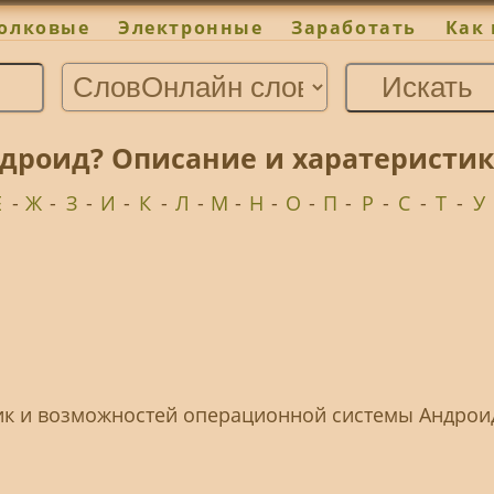
олковые
Электронные
Заработать
Как 
ндроид? Описание и харатеристик
Е
-
Ж
-
З
-
И
-
К
-
Л
-
М
-
Н
-
О
-
П
-
Р
-
С
-
Т
-
У
тик и возможностей операционной системы Андрои