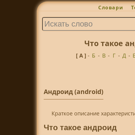
Словари
Т
Что такое а
[ А ]
-
Б
-
В
-
Г
-
Д
-
Андроид (android)
Краткое описание характерис
Что такое андроид