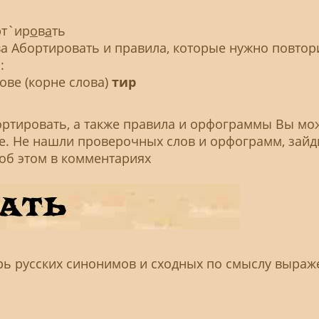
рт`ир
о
в
а
ть
 Абортировать и правила, которые нужно повтор
:
ове (корне слова)
тир
ортировать, а также правила и орфограммы Вы мо
ье. Не нашли проверочных слов и орфограмм, зайд
 об этом в комментариях
рь русских синонимов и сходных по смыслу выраж