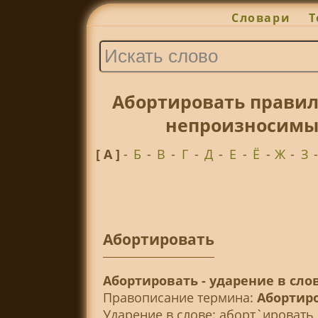
Словари
Т
Абортировать правил
непроизносимые
[ А ]
-
Б
-
В
-
Г
-
Д
-
Е
-
Ё
-
Ж
-
З
Абортировать
Абортировать - ударение в сло
Правописание термина:
Абортир
Ударение в слове: аборт`ировать