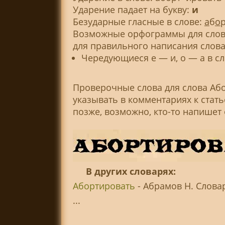
Ударение падает на букву:
и
Безударные гласные в слове:
а
б
о
Возможные орфограммы для слова
для правильного написания слова
Чередующиеся е — и, о — а в сл
Проверочные слова для слова Аб
указывать в комментариях к стат
позже, возможно, кто-то напишет
В других словарях:
Абортировать
- Абрамов Н. Слова
...