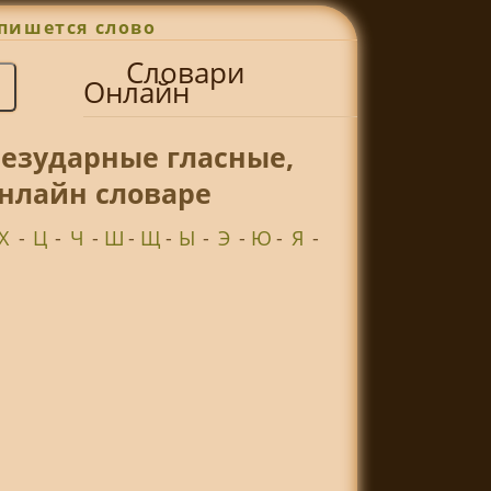
пишется слово
Словари
Онлайн
безударные гласные,
онлайн словаре
Х
-
Ц
-
Ч
-
Ш
-
Щ
-
Ы
-
Э
-
Ю
-
Я
-