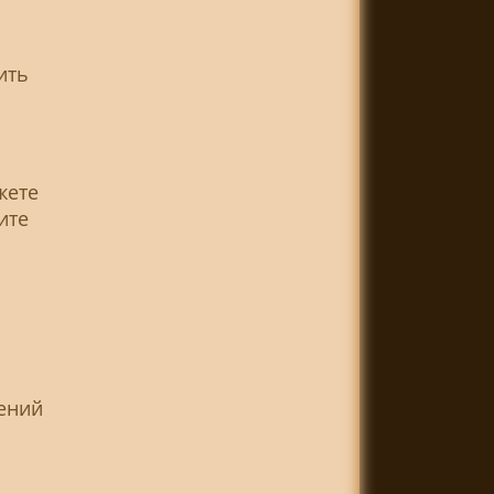
ить
жете
ите
ений