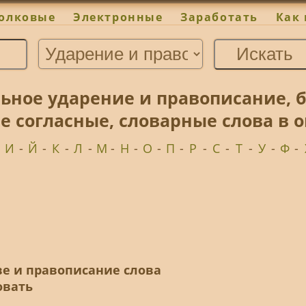
олковые
Электронные
Заработать
Как 
ьное ударение и правописание, 
 согласные, словарные слова в 
-
И
-
Й
-
К
-
Л
-
М
-
Н
-
О
-
П
-
Р
-
С
-
Т
-
У
-
Ф
-
ве и правописание слова
овать