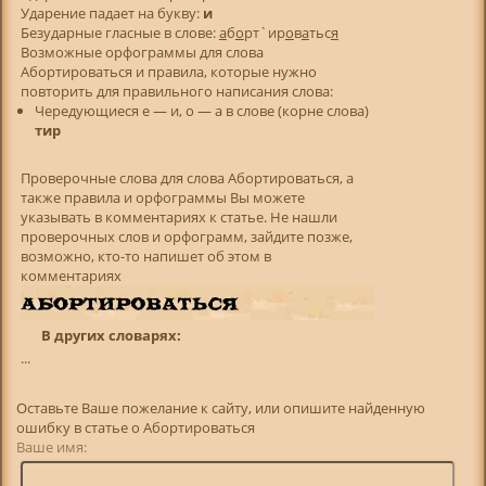
Ударение падает на букву:
и
Безударные гласные в слове:
а
б
о
рт`ир
о
в
а
тьс
я
Возможные орфограммы для слова
Абортироваться и правила, которые нужно
повторить для правильного написания слова:
Чередующиеся е — и, о — а в слове (корне слова)
тир
Проверочные слова для слова Абортироваться, а
также правила и орфограммы Вы можете
указывать в комментариях к статье. Не нашли
проверочных слов и орфограмм, зайдите позже,
возможно, кто-то напишет об этом в
комментариях
В других словарях:
...
Оставьте Ваше пожелание к сайту, или опишите найденную
ошибку в статье о Абортироваться
Ваше имя: