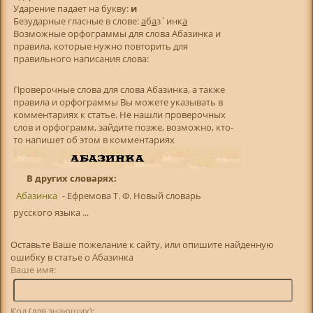
Ударение падает на букву:
и
Безударные гласные в слове:
а
б
а
з`инк
а
Возможные орфограммы для слова Абазинка и
правила, которые нужно повторить для
правильного написания слова:
Проверочные слова для слова Абазинка, а также
правила и орфограммы Вы можете указывать в
комментариях к статье. Не нашли проверочных
слов и орфограмм, зайдите позже, возможно, кто-
то напишет об этом в комментариях
В других словарях:
Абазинка
- Ефремова Т. Ф. Новый словарь
русского языка ...
Оставьте Ваше пожелание к сайту, или опишите найденную
ошибку в статье о Абазинка
Ваше имя:
Код (для знающих):