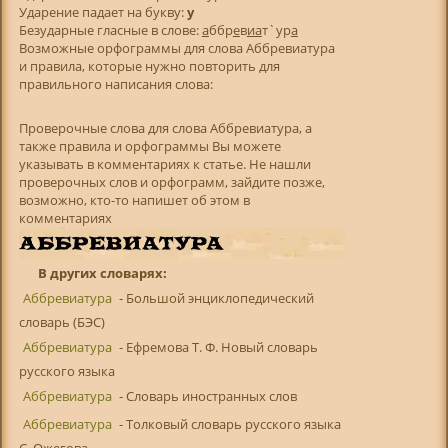
Ударение падает на букву:
у
Безударные гласные в слове:
а
ббр
е
в
и
а
т`ур
а
Возможные орфограммы для слова Аббревиатура
и правила, которые нужно повторить для
правильного написания слова:
Проверочные слова для слова Аббревиатура, а
также правила и орфограммы Вы можете
указывать в комментариях к статье. Не нашли
проверочных слов и орфограмм, зайдите позже,
возможно, кто-то напишет об этом в
комментариях
В других словарях:
Аббревиатура
- Большой энциклопедический
словарь (БЭС)
Аббревиатура
- Ефремова Т. Ф. Новый словарь
русского языка
Аббревиатура
- Словарь иностранных слов
Аббревиатура
- Толковый словарь русского языка