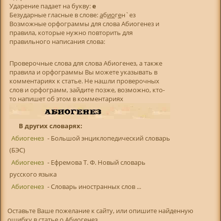
Ударение падает на букву:
е
Безударные гласные в слове:
а
б
и
о
г
е
н`ез
Возможные орфограммы для слова Абиогенез и
правила, которые нужно повторить для
правильного написания слова:
Проверочные слова для слова Абиогенез, а также
правила и орфограммы Вы можете указывать в
комментариях к статье. Не нашли проверочных
слов и орфограмм, зайдите позже, возможно, кто-
то напишет об этом в комментариях
В других словарях:
Абиогенез
- Большой энциклопедический словарь
(БЭС)
Абиогенез
- Ефремова Т. Ф. Новый словарь
русского языка
Абиогенез
- Словарь иностранных слов ...
Оставьте Ваше пожелание к сайту, или опишите найденную
ошибку в статье о Абиогенез