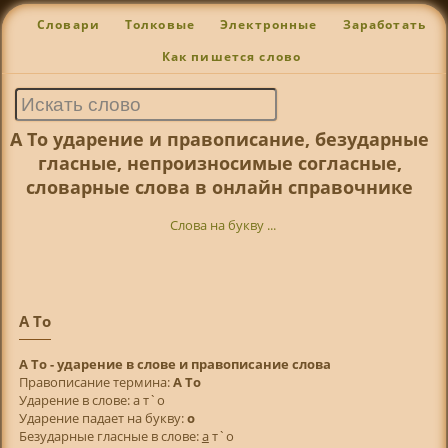
Словари
Толковые
Электронные
Заработать
Как пишется слово
А То ударение и правописание, безударные
гласные, непроизносимые согласные,
словарные слова в онлайн справочнике
Слова на букву ...
А То
А То - ударение в слове и правописание слова
Правописание термина:
А То
Ударение в слове: а т`о
Ударение падает на букву:
о
Безударные гласные в слове:
а
т`о