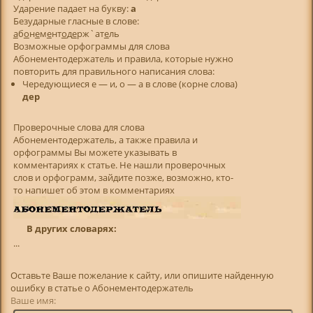
Ударение падает на букву:
а
Безударные гласные в слове:
а
б
о
н
е
м
е
нт
о
д
е
рж`ат
е
ль
Возможные орфограммы для слова
Абонементодержатель и правила, которые нужно
повторить для правильного написания слова:
Чередующиеся е — и, о — а в слове (корне слова)
дер
Проверочные слова для слова
Абонементодержатель, а также правила и
орфограммы Вы можете указывать в
комментариях к статье. Не нашли проверочных
слов и орфограмм, зайдите позже, возможно, кто-
то напишет об этом в комментариях
В других словарях:
...
Оставьте Ваше пожелание к сайту, или опишите найденную
ошибку в статье о Абонементодержатель
Ваше имя: