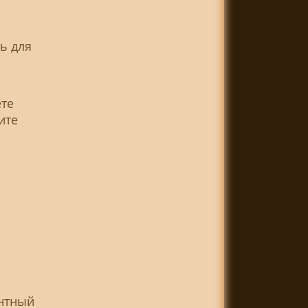
ь для
ете
ите
ентный