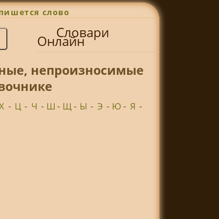
пишется слово
Словари
Онлайн
сные, непроизносимые
авочнике
Х
-
Ц
-
Ч
-
Ш
-
Щ
-
Ы
-
Э
-
Ю
-
Я
-