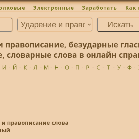
олковые
Электронные
Заработать
Как 
и правописание, безударные гла
е, словарные слова в онлайн спр
-
И
-
Й
-
К
-
Л
-
М
-
Н
-
О
-
П
-
Р
-
С
-
Т
-
У
-
Ф
-
е и правописание слова
ный