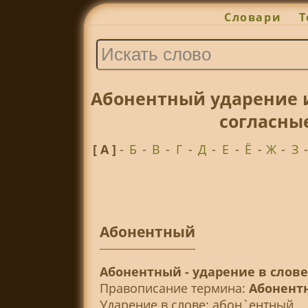
Словари
Т
Абонентный ударение 
согласны
[ А ]
-
Б
-
В
-
Г
-
Д
-
Е
-
Ё
-
Ж
-
З
Абонентный
Абонентный - ударение в слов
Правописание термина:
Абонент
Ударение в слове: абон`ентный