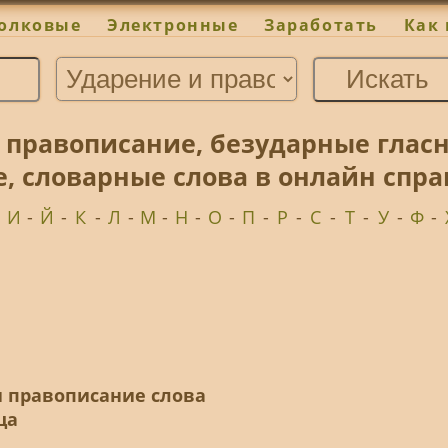
олковые
Электронные
Заработать
Как 
 правописание, безударные глас
е, словарные слова в онлайн спр
-
И
-
Й
-
К
-
Л
-
М
-
Н
-
О
-
П
-
Р
-
С
-
Т
-
У
-
Ф
-
и правописание слова
ца