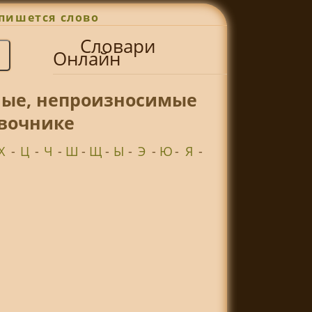
пишется слово
Словари
Онлайн
ные, непроизносимые
авочнике
Х
-
Ц
-
Ч
-
Ш
-
Щ
-
Ы
-
Э
-
Ю
-
Я
-