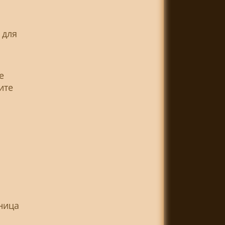
 для
е
ите
ница