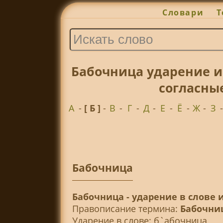
Словари
Т
Бабочница ударение и
согласны
А
-
[ Б ]
-
В
-
Г
-
Д
-
Е
-
Ё
-
Ж
-
З
Бабочница
Бабочница - ударение в слове 
Правописание термина:
Бабочни
Ударение в слове: б`абочница