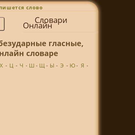
пишется слово
Словари
Онлайн
безударные гласные,
онлайн словаре
Х
-
Ц
-
Ч
-
Ш
-
Щ
-
Ы
-
Э
-
Ю
-
Я
-