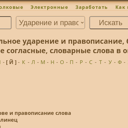
олковые
Электронные
Заработать
Как 
ьное ударение и правописание, 
 согласные, словарные слова в 
И
-
[ Й ]
-
К
-
Л
-
М
-
Н
-
О
-
П
-
Р
-
С
-
Т
-
У
-
Ф
-
ове и правописание слова
линец
ц