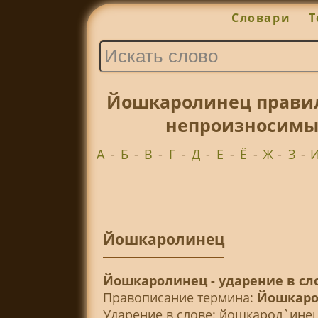
Словари
Т
Йошкаролинец правил
непроизносимые
А
-
Б
-
В
-
Г
-
Д
-
Е
-
Ё
-
Ж
-
З
-
Йошкаролинец
Йошкаролинец - ударение в сл
Правописание термина:
Йошкаро
Ударение в слове: йошкарол`ине