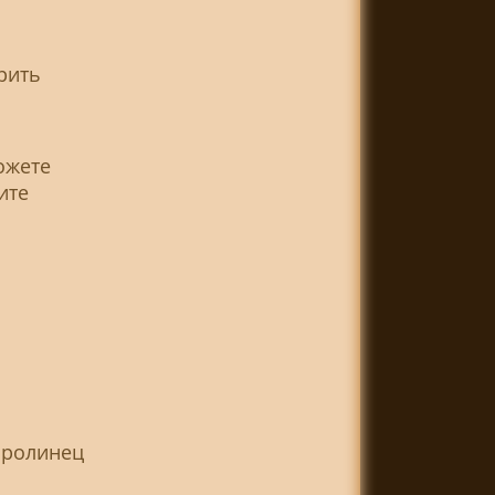
рить
ожете
ите
аролинец