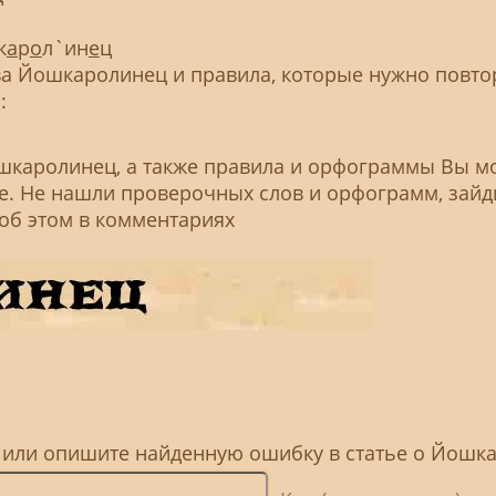
к
а
р
о
л`ин
е
ц
 Йошкаролинец и правила, которые нужно повто
:
шкаролинец, а также правила и орфограммы Вы м
ье. Не нашли проверочных слов и орфограмм, зайд
 об этом в комментариях
, или опишите найденную ошибку в статье о Йошк