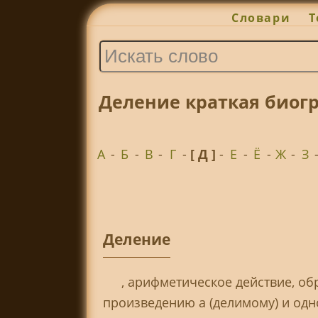
Словари
Т
Деление краткая биог
А
-
Б
-
В
-
Г
-
[ Д ]
-
Е
-
Ё
-
Ж
-
З
Деление
, арифметическое действие, о
произведению a (делимому) и одно