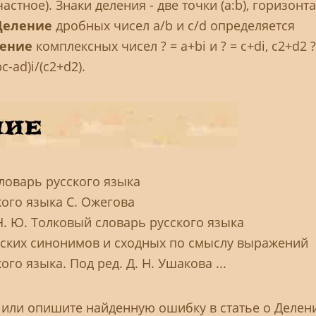
стное). Знаки деления - две точки (a:b), горизонт
Деление
дробных чисел a/b и c/d определяется
ение
комплексных чисел ? = a+bi и ? = c+di, c2+d2 ?
c-ad)i/(c2+d2).
ловарь русского языка
ого языка С. Ожегова
Н. Ю. Толковый словарь русского языка
сских синонимов и сходных по смыслу выражений
го языка. Под ред. Д. Н. Ушакова ...
 или опишите найденную ошибку в статье о Делен