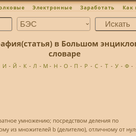
олковые
Электронные
Заработать
Как 
рафия(статья) в Большом энцикл
словаре
-
И
-
Й
-
К
-
Л
-
М
-
Н
-
О
-
П
-
Р
-
С
-
Т
-
У
-
Ф
-
братное умножению; посредством деления по
му из множителей b (делителю), отличному от нул