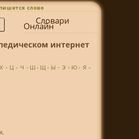
пишется слово
Словари
Онлайн
опедическом интернет
Х
-
Ц
-
Ч
-
Ш
-
Щ
-
Ы
-
Э
-
Ю
-
Я
-
я,