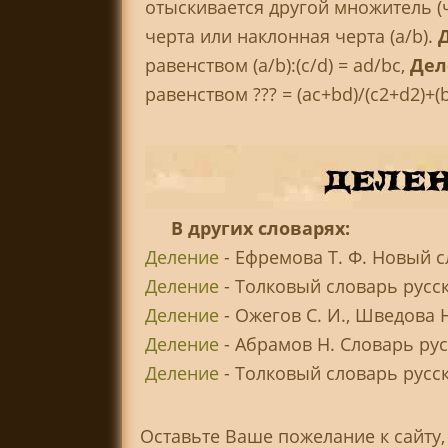
отыскивается другой множитель (ча
черта или наклонная черта (a/b).
равенством (a/b):(c/d) = ad/bc,
Дел
равенством ??? = (ac+bd)/(c2+d2)+(b
В других словарях:
Деление
- Ефремова Т. Ф. Новый с
Деление
- Толковый словарь русск
Деление
- Ожегов С. И., Шведова 
Деление
- Абрамов Н. Словарь ру
Деление
- Толковый словарь русско
Оставьте Ваше пожелание к сайту,