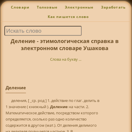
Словари
Толковые
Электронные
Заработать
Как пишется слово
Деление - этимологическая справка в
электронном словаре Ушакова
Слова на букву ...
Деление
деления, [ _ср. род ] 1. действие по глаг. делить в
1 значение ( книжный ).
Деление
на части. 2.
Математическое действие, посредством которого
определяется, сколько раз одно количество
содержится в другом (мат.). От деления делимого
на делителя получается частное. 3. В