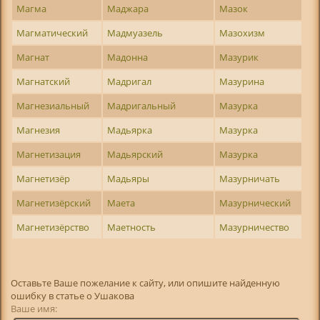
Магма
Маджара
Мазок
Магматический
Мадмуазель
Мазохизм
Магнат
Мадонна
Мазурик
Магнатский
Мадригал
Мазурина
Магнезиальный
Мадригальный
Мазурка
Магнезия
Мадьярка
Мазурка
Магнетизация
Мадьярский
Мазурка
Магнетизёр
Мадьяры
Мазурничать
Магнетизёрский
Маета
Мазурнический
Магнетизёрство
Маетность
Мазурничество
Оставьте Ваше пожелание к сайту, или опишите найденную
ошибку в статье о Ушакова
Ваше имя: