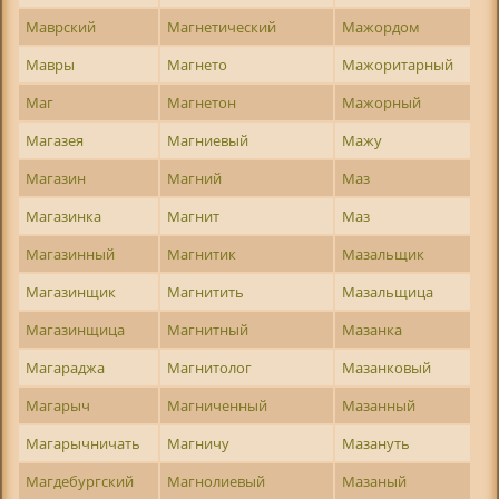
Маврский
Магнетический
Мажордом
Мавры
Магнето
Мажоритарный
Маг
Магнетон
Мажорный
Магазея
Магниевый
Мажу
Магазин
Магний
Маз
Магазинка
Магнит
Маз
Магазинный
Магнитик
Мазальщик
Магазинщик
Магнитить
Мазальщица
Магазинщица
Магнитный
Мазанка
Магараджа
Магнитолог
Мазанковый
Магарыч
Магниченный
Мазанный
Магарычничать
Магничу
Мазануть
Магдебургский
Магнолиевый
Мазаный