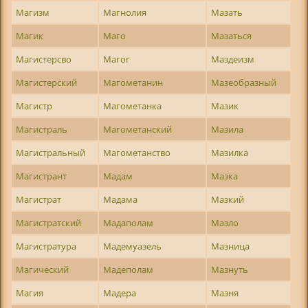
Магизм
Магнолия
Мазать
Магик
Маго
Мазаться
Магистерсво
Магог
Маздеизм
Магистерский
Магометанин
Мазеобразный
Магистр
Магометанка
Мазик
Магистраль
Магометанский
Мазила
Магистральный
Магометанство
Мазилка
Магистрант
Мадам
Мазка
Магистрат
Мадама
Мазкий
Магистратский
Мадаполам
Мазло
Магистратура
Мадемуазель
Мазница
Магический
Мадеполам
Мазнуть
Магия
Мадера
Мазня