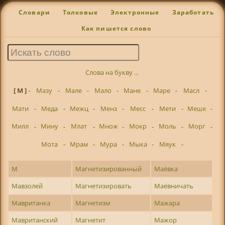
Словари
Толковые
Электронные
Заработать
Как пишется слово
Слова на букву ...
[ М ]
-
Мазу
-
Мале
-
Мало
-
Мане
-
Маре
-
Масл
-
Мати
-
Меда
-
Межц
-
Менз
-
Месс
-
Мети
-
Мешк
-
Милл
-
Мину
-
Млат
-
Множ
-
Мокр
-
Моль
-
Морг
-
Мота
-
Мрам
-
Мура
-
Мыка
-
Мяук
-
М
Магнетизированный
Маёвка
Мавзолей
Магнетизировать
Маёвничать
Мавританка
Магнетизм
Мажара
Мавританский
Магнетит
Мажор