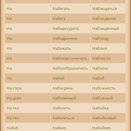
На
Набегать
Наблюдаться
На
Набегу
Наблюдение
На
Набедокурить
Наблюдённый
На
Набедренник
Наблюду
На
Набежать
Наблюл
На
Набеззаконничать
Наблюсти
На
Набезобразничать
Наблюю
На
Набей
Набоб
На-гора
Набекрень
Набожность
На-днях
Набелённый
Набожный
На-тка
Набелить
Набойка
На-тко
Набелиться
Набойковый
Набаб
Набело
Набойник