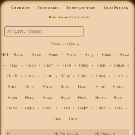
Словари
Толковые
Электронные
Заработать
Как пишется слово
Слова на букву ...
[ Н ]
-
Набр
-
Наве
-
Наво
-
Наго
-
Нагу
-
Надё
-
Надо
-
Наду
-
Нажи
-
Найт
-
Накл
-
Накр
-
Нало
-
Намё
-
Наоб
-
Напи
-
Напо
-
Напу
-
Наро
-
Насд
-
Насл
-
Наст
-
Насу
-
Нати
-
Наты
-
Нахо
-
Начё
-
Нашу
-
Невд
-
Невр
-
Недо
-
Недо
-
Неис
-
Немо
-
Неот
-
Непр
-
Нера
-
Неск
-
Нетр
-
Нефт
-
Низи
-
Нить
-
Нока
-
Ното
-
Н
Набеганный
Наблюдать