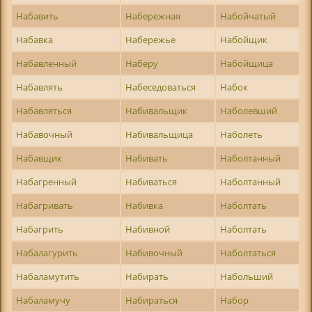
Набавить
Набережная
Набойчатый
Набавка
Набережье
Набойщик
Набавленный
Наберу
Набойщица
Набавлять
Набеседоваться
Набок
Набавляться
Набивальщик
Наболевший
Набавочный
Набивальщица
Наболеть
Набавщик
Набивать
Наболтанный
Набагренный
Набиваться
Наболтанный
Набагривать
Набивка
Наболтать
Набагрить
Набивной
Наболтать
Набалагурить
Набивочный
Наболтаться
Набаламутить
Набирать
Набольший
Набаламучу
Набираться
Набор