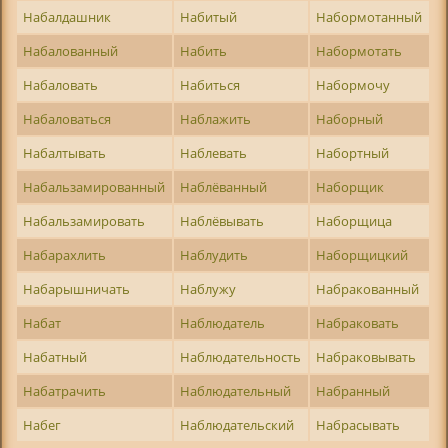
Набалдашник
Набитый
Набормотанный
Набалованный
Набить
Набормотать
Набаловать
Набиться
Набормочу
Набаловаться
Наблажить
Наборный
Набалтывать
Наблевать
Набортный
Набальзамированный
Наблёванный
Наборщик
Набальзамировать
Наблёвывать
Наборщица
Набарахлить
Наблудить
Наборщицкий
Набарышничать
Наблужу
Набракованный
Набат
Наблюдатель
Набраковать
Набатный
Наблюдательность
Набраковывать
Набатрачить
Наблюдательный
Набранный
Набег
Наблюдательский
Набрасывать