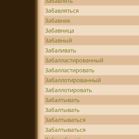
Забавлять
Забавляться
Забавник
Забавница
Забавный
Забаливать
Забалластированный
Забалластировать
Забаллотированный
Забаллотировать
Забалтывать
Забалтывать
Забалтываться
Забалтываться