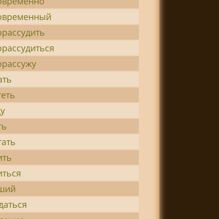
овременно
овременный
орассудить
орассудиться
орассужу
ать
теть
у
ть
тать
ить
иться
ший
даться