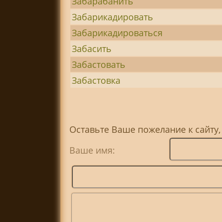
Забарабанить
Забарикадировать
Забарикадироваться
Забасить
Забастовать
Забастовка
Оставьте Ваше пожелание к сайту
Ваше имя: