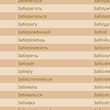
Забеляться
Заблуж
Заберегать
Заблуж
Заберегаться
Заблю
Заберегу
Забода
Забережённый
Забой
Забережёшь
Забой
Забеременеть
Забола
Заберечь
Забола
Заберёг
Заболе
Заберу
Заболе
Забеспокоиться
Заболе
Забивать
Заболе
Забиваться
Заболе
Забивка
Заболе