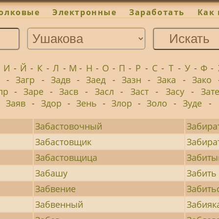
олковые
Электронные
Заработать
Как 
-
И
-
Й
-
К
-
Л
-
М
-
Н
-
О
-
П
-
Р
-
С
-
Т
-
У
-
Ф
-
-
Загр
-
Задв
-
Заед
-
Зазн
-
Зака
-
Зако
пр
-
Заре
-
Засв
-
Засл
-
Заст
-
Засу
-
Зат
-
Заяв
-
Здор
-
Зень
-
Злор
-
Золо
-
Зуде
-
Забастовочный
Забира
Забастовщик
Забира
Забастовщица
Забиты
Забашу
Забить
Забвение
Забить
Забвенный
Забияк