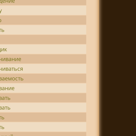
дение
у
ю
ть
щик
чивание
чиваться
ваемость
вание
вать
вать
ть
ть