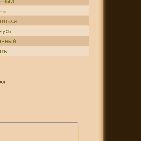
онный
нь
титься
чусь
анный
ать
ва