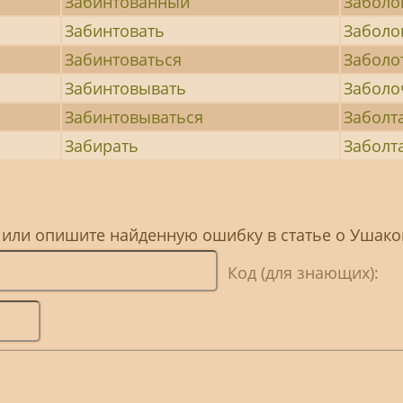
Забинтованный
Забол
Забинтовать
Заболо
Забинтоваться
Заболо
Забинтовывать
Заболо
Забинтовываться
Заболт
Забирать
Заболт
, или опишите найденную ошибку в статье о Ушако
Код (для знающих):