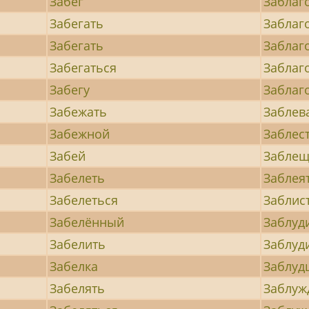
Забег
Заблаг
Забегать
Заблаг
Забегать
Заблаг
Забегаться
Заблаг
Забегу
Заблаг
Забежать
Заблев
Забежной
Заблес
Забей
Заблещ
Забелеть
Заблея
Забелеться
Заблис
Забелённый
Заблуд
Забелить
Заблуд
Забелка
Заблуд
Забелять
Заблуж