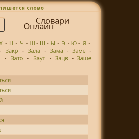
пишется слово
Словари
Онлайн
Х
-
Ц
-
Ч
-
Ш
-
Щ
-
Ы
-
Э
-
Ю
-
Я
-
-
Закр
-
Зала
-
Зама
-
Заме
-
е
-
Зато
-
Заут
-
Зацв
-
Заше
ться
ться
й
ся
а