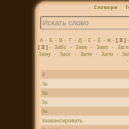
Словари
Т
А
-
Б
-
В
-
Г
-
Д
-
Е
-
Ё
-
Ж
-
[ З ]
[ З ]
-
Забо
-
Заве
-
Заво
-
Загл
Заму
-
Заос
-
Запе
-
Запо
-
За
З
За
За
За
За
Заавансировать