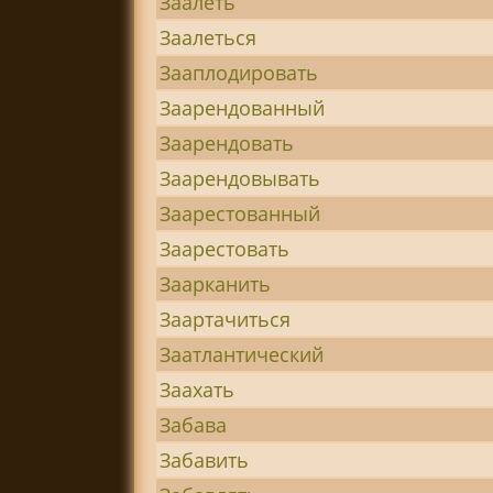
Заалеть
Заалеться
Зааплодировать
Заарендованный
Заарендовать
Заарендовывать
Заарестованный
Заарестовать
Заарканить
Заартачиться
Заатлантический
Заахать
Забава
Забавить