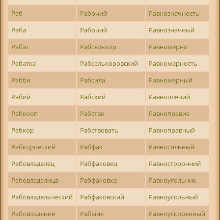
Раб
Рабочий
Равнозначность
Раба
Рабочий
Равнозначный
Рабат
Рабселькор
Равномерно
Рабатка
Рабселькоровский
Равномерность
Рабби
Рабсила
Равномерный
Рабий
Рабский
Равноплечий
Рабкооп
Рабство
Равноправие
Рабкор
Рабствовать
Равноправный
Рабкоровский
Рабфак
Равносильный
Рабовладелец
Рабфаковец
Равносторонний
Рабовладелица
Рабфаковка
Равноугольник
Рабовладельческий
Рабфаковский
Равноугольный
Рабовладение
Рабыня
Равноускоренный