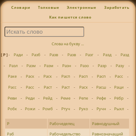
Словари
Толковые
Электронные
Заработать
Как пишется слово
Слова на букву ...
[ Р ]
-
Ради
-
Разб
-
Разв
-
Разв
-
Разг
-
Разд
-
Разд
-
Разл
-
Разм
-
Разм
-
Разн
-
Разо
-
Разр
-
Разу
-
Раке
-
Раск
-
Раск
-
Расп
-
Расп
-
Расп
-
Расс
-
Расс
-
Расс
-
Раст
-
Раст
-
Расх
-
Расш
-
Раци
-
Реви
-
Реди
-
Рейд
-
Реме
-
Репе
-
Рефе
-
Рёбр
-
Робк
-
Рожи
-
Ромб
-
Ртуч
-
Руко
-
Ручн
-
Рыхл
-
Р
Рабочеделец
Равнодушный
Раб
Рабочедельство
Равнозначащий