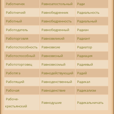
Работничек
Равноапостольный
Ради
Работничий
Равнобедренник
Радиальность
Работный
Равнобедренность
Радиальный
Работодатель
Равнобедренный
Радиан
Работорговля
Равновеликий
Радиант
Работоспособность
Равновесие
Радиатор
Работоспособный
Равновесный
Радиация
Работоторговец
Равновесомый
Радиевый
Работяга
Равнодействующий
Радий
Работящий
Равноденственный
Радикал
Рабочая
Равноденствие
Радикализм
Рабоче-
Равнодушие
Радикальничать
крестьянский