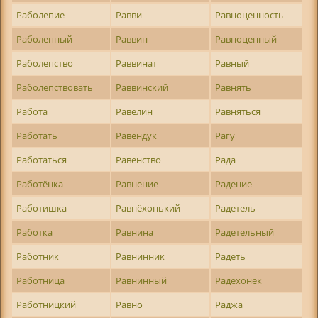
Раболепие
Равви
Равноценность
Раболепный
Раввин
Равноценный
Раболепство
Раввинат
Равный
Раболепствовать
Раввинский
Равнять
Работа
Равелин
Равняться
Работать
Равендук
Рагу
Работаться
Равенство
Рада
Работёнка
Равнение
Радение
Работишка
Равнёхонький
Радетель
Работка
Равнина
Радетельный
Работник
Равнинник
Радеть
Работница
Равнинный
Радёхонек
Работницкий
Равно
Раджа