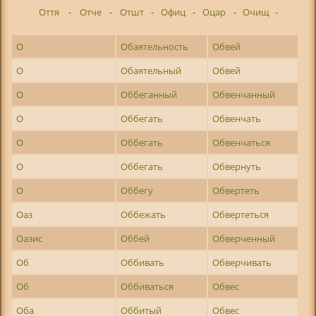
Оття
-
Отче
-
Отшт
-
Офиц
-
Оцар
-
Очищ
-
О
Обаятельность
Обвей
О
Обаятельный
Обвей
О
Оббеганный
Обвенчанный
О
Оббегать
Обвенчать
О
Оббегать
Обвенчаться
О
Оббегать
Обвернуть
О
Оббегу
Обвертеть
Оаз
Оббежать
Обвертеться
Оазис
Оббей
Обверченный
Об
Оббивать
Обверчивать
Об
Оббиваться
Обвес
Оба
Оббитый
Обвес