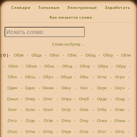
Словари
Толковые
Электронные
Заработать
Как пишется слово
Слова на букву ...
[ О ]
-
Обвё
-
Обда
-
Обез
-
Обес
-
Обид
-
Обкр
-
Обле
-
Обло
-
Обме
-
Обна
-
Обод
-
Обор
-
Обра
-
Обру
-
Обск
-
Обсы
-
Обуч
-
Обще
-
Обы
-
Огла
-
Огра
-
Один
-
Одно
-
Ожиж
-
Ойку
-
Око
-
Окре
-
Окуч
-
Омыл
-
Опер
-
Опог
-
Опра
-
Опуб
-
Орде
-
Осад
-
Осет
-
Осли
-
Осоп
-
Остр
-
Осяз
-
Отбу
-
Отви
-
Отго
-
Отде
-
Отзв
-
Отко
-
Отку
-
Отма
-
Отмы
-
Отоп
-
Отпи
-
Отпр
-
Отре
-
Отсе
-
Отст
-
Отта
-