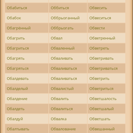
Обабиться
Оббиться
Обвесить
Обабок
Оббрызганный
Обвеситься
Обагрённый
Оббрызгать
Обвести
Обагрить
Обвал
Обветренный
Обагриться
Обваленный
Обветреть
Обагрять
Обваливать
Обветривать
Обагряться
Обваливаться
Обветриваться
Обалдевать
Обваливаться
Обветрить
Обалделый
Обвалистый
Обветриться
Обалдение
Обвалить
Обветшалость
Обалдеть
Обвалиться
Обветшалый
Обалдуй
Обвалка
Обветшать
Обалтывать
Обвалование
Обвешанный