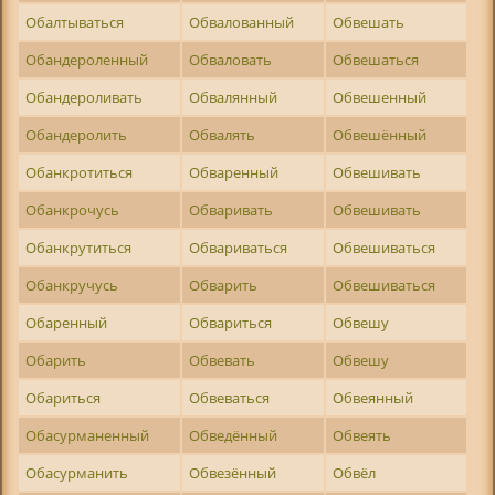
Обалтываться
Обвалованный
Обвешать
Обандероленный
Обваловать
Обвешаться
Обандероливать
Обвалянный
Обвешенный
Обандеролить
Обвалять
Обвешённый
Обанкротиться
Обваренный
Обвешивать
Обанкрочусь
Обваривать
Обвешивать
Обанкрутиться
Обвариваться
Обвешиваться
Обанкручусь
Обварить
Обвешиваться
Обаренный
Обвариться
Обвешу
Обарить
Обвевать
Обвешу
Обариться
Обвеваться
Обвеянный
Обасурманенный
Обведённый
Обвеять
Обасурманить
Обвезённый
Обвёл