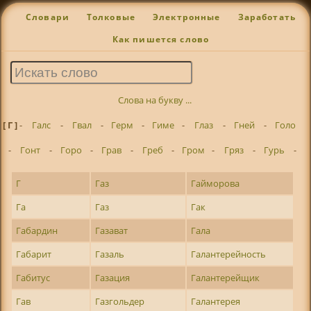
Словари
Толковые
Электронные
Заработать
Как пишется слово
Слова на букву ...
[ Г ]
-
Галс
-
Гвал
-
Герм
-
Гиме
-
Глаз
-
Гней
-
Голо
-
Гонт
-
Горо
-
Грав
-
Греб
-
Гром
-
Гряз
-
Гурь
-
Г
Газ
Гайморова
Га
Газ
Гак
Габардин
Газават
Гала
Габарит
Газаль
Галантерейность
Габитус
Газация
Галантерейщик
Гав
Газгольдер
Галантерея