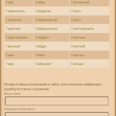
Гаер
Гайда
Галоидный
Гаерничать
Гайдамак
Галон
Гаерский
Гайдамацкий
Галоп
Гаерство
Гайдамачина
Галопировать
Гаерствовать
Гайдроп
Галопом
Гаечный
Гайдук
Галочий
Гаже
Гайка
Галочка
Гажу
Гайморит
Галоши
Оставьте Ваше пожелание к сайту, или опишите найденную
ошибку в статье о Ушакова
Ваше имя:
Код (для знающих):