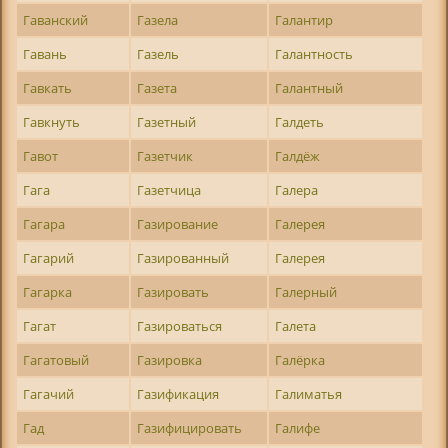
Гаванский
Газела
Галантир
Гавань
Газель
Галантность
Гавкать
Газета
Галантный
Гавкнуть
Газетный
Галдеть
Гавот
Газетчик
Галдёж
Гага
Газетчица
Галера
Гагара
Газирование
Галерея
Гагарий
Газированный
Галерея
Гагарка
Газировать
Галерный
Гагат
Газироваться
Галета
Гагатовый
Газировка
Галёрка
Гагачий
Газификация
Галиматья
Гад
Газифицировать
Галифе