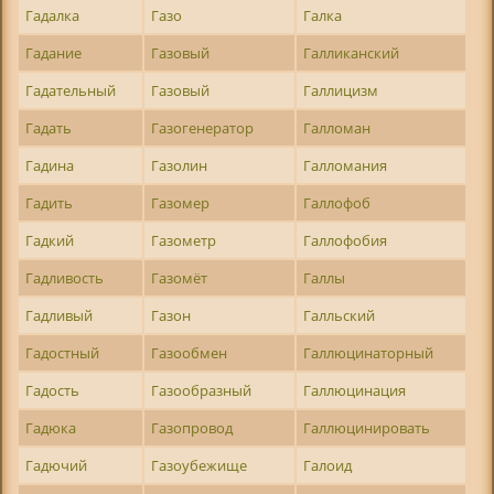
Гадалка
Газо
Галка
Гадание
Газовый
Галликанский
Гадательный
Газовый
Галлицизм
Гадать
Газогенератор
Галломан
Гадина
Газолин
Галломания
Гадить
Газомер
Галлофоб
Гадкий
Газометр
Галлофобия
Гадливость
Газомёт
Галлы
Гадливый
Газон
Галльский
Гадостный
Газообмен
Галлюцинаторный
Гадость
Газообразный
Галлюцинация
Гадюка
Газопровод
Галлюцинировать
Гадючий
Газоубежище
Галоид