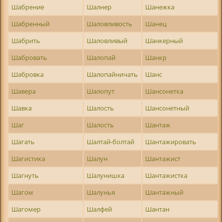
Шабрение
Шалнер
Шанежка
Шабренный
Шаловливость
Шанец
Шабрить
Шаловливый
Шанкерный
Шабровать
Шалопай
Шанкр
Шабровка
Шалопайничать
Шанс
Шавера
Шалопут
Шансонетка
Шавка
Шалость
Шансонетный
Шаг
Шалость
Шантаж
Шагать
Шалтай-болтай
Шантажировать
Шагистика
Шалун
Шантажист
Шагнуть
Шалунишка
Шантажистка
Шагом
Шалунья
Шантажный
Шагомер
Шалфей
Шантан