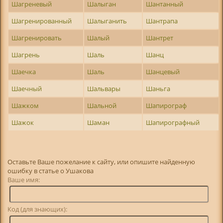
Шагреневый
Шалыган
Шантанный
Шагренированный
Шалыганить
Шантрапа
Шагренировать
Шалый
Шантрет
Шагрень
Шаль
Шанц
Шаечка
Шаль
Шанцевый
Шаечный
Шальвары
Шаньга
Шажком
Шальной
Шапирограф
Шажок
Шаман
Шапирографный
Оставьте Ваше пожелание к сайту, или опишите найденную
ошибку в статье о Ушакова
Ваше имя:
Код (для знающих):