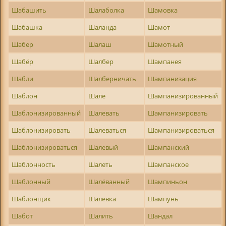
Шабашить
Шалаболка
Шамовка
Шабашка
Шаланда
Шамот
Шабер
Шалаш
Шамотный
Шабёр
Шалбер
Шампанея
Шабли
Шалберничать
Шампанизация
Шаблон
Шале
Шампанизированный
Шаблонизированный
Шалевать
Шампанизировать
Шаблонизировать
Шалеваться
Шампанизироваться
Шаблонизироваться
Шалевый
Шампанский
Шаблонность
Шалеть
Шампанское
Шаблонный
Шалёванный
Шампиньон
Шаблонщик
Шалёвка
Шампунь
Шабот
Шалить
Шандал