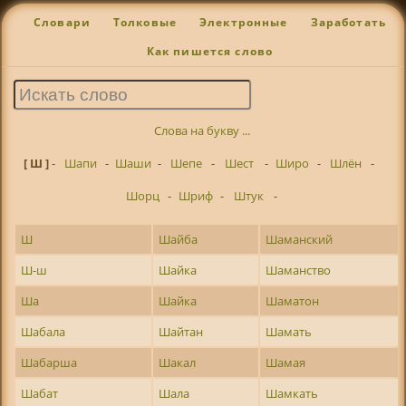
Словари
Толковые
Электронные
Заработать
Как пишется слово
Слова на букву ...
[ Ш ]
-
Шапи
-
Шаши
-
Шепе
-
Шест
-
Широ
-
Шлён
-
Шорц
-
Шриф
-
Штук
-
Ш
Шайба
Шаманский
Ш-ш
Шайка
Шаманство
Ша
Шайка
Шаматон
Шабала
Шайтан
Шамать
Шабарша
Шакал
Шамая
Шабат
Шала
Шамкать