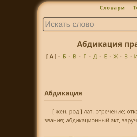
Словари
Т
Абдикация пра
[ А ]
-
Б
-
В
-
Г
-
Д
-
Е
-
Ж
-
З
-
Абдикация
[ жен. род ] лат. отречение; от
звания; абдикационный акт, заруч