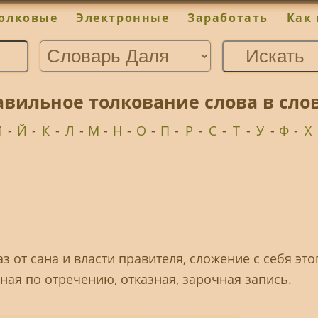
олковые
Электронные
Заработать
Как 
вильное толкование слова в слов
И
-
Й
-
К
-
Л
-
М
-
Н
-
О
-
П
-
Р
-
С
-
Т
-
У
-
Ф
-
Х
каз от сана и власти правителя, сложение с себя это
ная по отречению, отказная, зарочная запись.