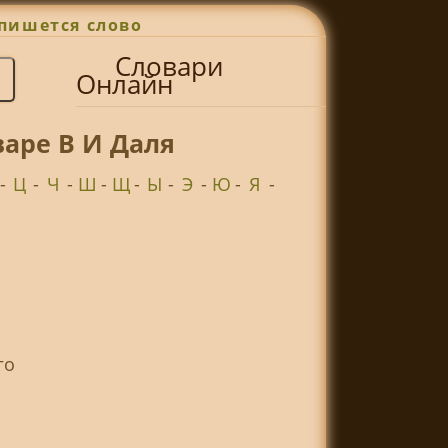
пишется слово
Словари
Онлайн
аре В И Даля
-
Ц
-
Ч
-
Ш
-
Щ
-
Ы
-
Э
-
Ю
-
Я
-
го