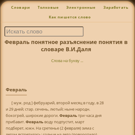
Словари
Толковые
Электронные
Заработать
Как пишется слово
Февраль понятное разъяснение понятия в
словаре В.И.Даля
Слова на букву ...
Февраль
[ муж. род ] фебруарий, второй месяц в году, в 28
и 29 дней; стар. сечень, лютый; ныне народн.
бокогрей, широкие дороги.
Февраль
три часа дня
прибавит.
Февраль
воду подпустит, март
подберет, южн. На сретенье (2 февраля) зима с
летом встретилась: солнце на лето (поворотило),