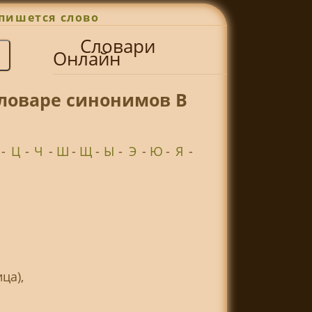
пишется слово
Словари
Онлайн
словаре синонимов В
-
Ц
-
Ч
-
Ш
-
Щ
-
Ы
-
Э
-
Ю
-
Я
-
ца),