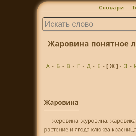
Словари
Т
Жаровина понятное л
А
-
Б
-
В
-
Г
-
Д
-
Е
-
[ Ж ]
-
З
-
Жаровина
жеровина, журовина, жаровика,
растение и ягода клюква красница