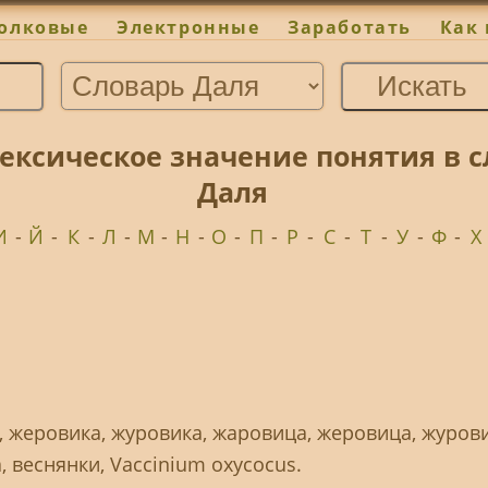
олковые
Электронные
Заработать
Как 
ексическое значение понятия в 
Даля
И
-
Й
-
К
-
Л
-
М
-
Н
-
О
-
П
-
Р
-
С
-
Т
-
У
-
Ф
-
Х
 жеровика, журовика, жаровица, жеровица, журови
, веснянки, Vaccinium oxycocus.