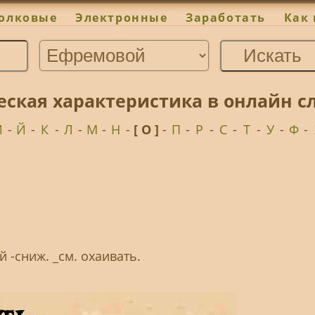
олковые
Электронные
Заработать
Как 
ческая характеристика в онлайн 
И
-
Й
-
К
-
Л
-
М
-
Н
-
[ О ]
-
П
-
Р
-
С
-
Т
-
У
-
Ф
-
 -сниж. _см. охаивать.