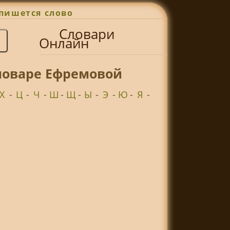
пишется слово
Словари
Онлайн
словаре Ефремовой
Х
-
Ц
-
Ч
-
Ш
-
Щ
-
Ы
-
Э
-
Ю
-
Я
-