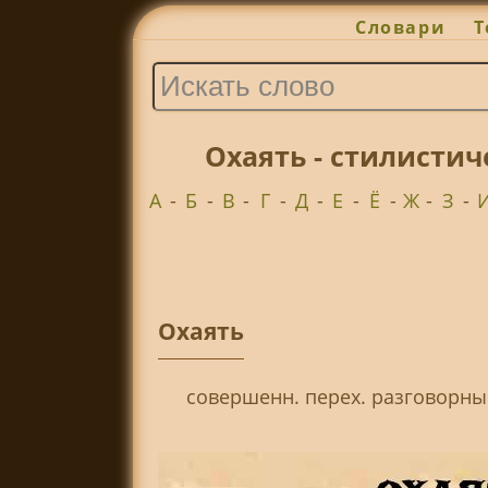
Словари
Т
Охаять - стилисти
А
-
Б
-
В
-
Г
-
Д
-
Е
-
Ё
-
Ж
-
З
-
Охаять
совершенн. перех. разговорный