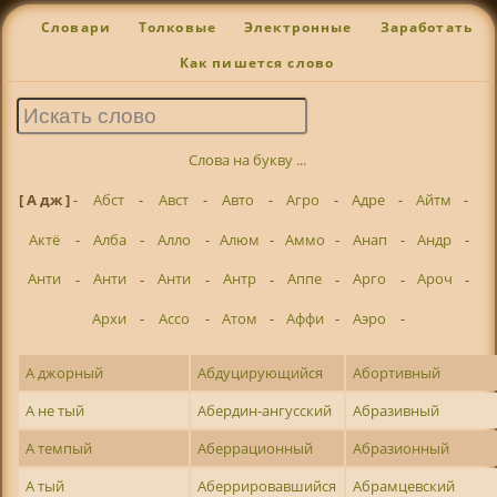
Словари
Толковые
Электронные
Заработать
Как пишется слово
Слова на букву ...
[ А дж ]
-
Абст
-
Авст
-
Авто
-
Агро
-
Адре
-
Айтм
-
Актё
-
Алба
-
Алло
-
Алюм
-
Аммо
-
Анап
-
Андр
-
Анти
-
Анти
-
Анти
-
Антр
-
Аппе
-
Арго
-
Ароч
-
Архи
-
Ассо
-
Атом
-
Аффи
-
Аэро
-
А джорный
Абдуцирующийся
Абортивный
А не тый
Абердин-ангусский
Абразивный
А темпый
Аберрационный
Абразионный
А тый
Аберрировавшийся
Абрамцевский