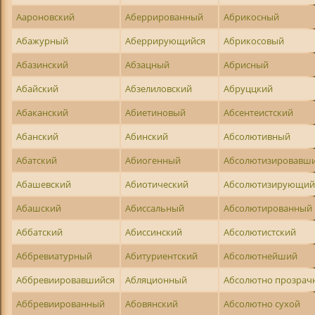
Аароновский
Аберрированный
Абрикосный
Абажурный
Аберрирующийся
Абрикосовый
Абазинский
Абзацный
Абрисный
Абайский
Абзелиловский
Абруццкий
Абаканский
Абиетиновый
Абсентеистский
Абанский
Абинский
Абсолютивный
Абатский
Абиогенный
Абсолютизировавш
Абашевский
Абиотический
Абсолютизирующий
Абашский
Абиссальный
Абсолютированный
Аббатский
Абиссинский
Абсолютистский
Аббревиатурный
Абитуриентский
Абсолютнейший
Аббревиировавшийся
Абляционный
Абсолютно прозрач
Аббревиированный
Абовянский
Абсолютно сухой