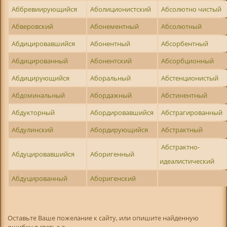
Аббревиирующийся
Аболиционистский
Абсолютно чистый
Абверовский
Абонементный
Абсолютный
Абдицировавшийся
Абонентный
Абсорбентный
Абдицированный
Абонентский
Абсорбционный
Абдицирующийся
Аборальный
Абстенционистый
Абдоминальный
Абордажный
Абстинентный
Абдукторный
Абордировавшийся
Абстрагированный
Абдулинский
Абордирующийся
Абстрактный
Абстрактно-
Абдуцировавшийся
Аборигенный
идеалистический
Абдуцированный
Аборигенский
Оставьте Ваше пожелание к сайту, или опишите найденную
ошибку в статье о