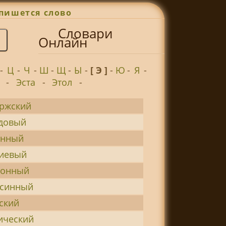
пишется слово
Словари
Онлайн
-
Ц
-
Ч
-
Ш
-
Щ
-
Ы
-
[ Э ]
-
Ю
-
Я
-
-
Эста
-
Этол
-
ржский
довый
онный
иевый
ионный
псинный
ский
ический