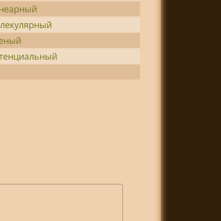
неарный
лекулярный
еный
тенциальный