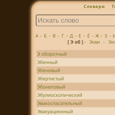
Словари
Т
А
-
Б
-
В
-
Г
-
Д
-
Е
-
Ё
-
Ж
-
З
-
[ Э об ]
-
Экви
-
Эк
Э оборотный
Эбенный
Эбеновый
Эбертистый
Эбонитовый
Эбулиоскопический
Эвакоспасательный
Эвакуационный