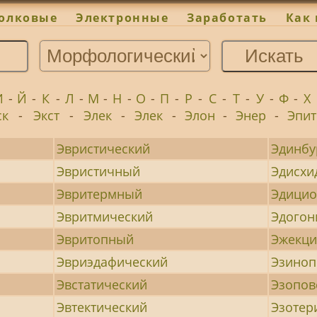
олковые
Электронные
Заработать
Как 
И
-
Й
-
К
-
Л
-
М
-
Н
-
О
-
П
-
Р
-
С
-
Т
-
У
-
Ф
-
Х
ск
-
Экст
-
Элек
-
Элек
-
Элон
-
Энер
-
Эпит
Эвристический
Эдинбу
Эвристичный
Эдисхи
Эвритермный
Эдици
Эвритмический
Эдогон
Эвритопный
Эжекц
Эвриэдафический
Эзино
Эвстатический
Эзопов
Эвтектический
Эзотер