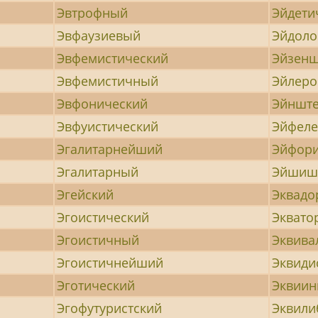
Эвтрофный
Эйдети
Эвфаузиевый
Эйдоло
Эвфемистический
Эйзенш
Эвфемистичный
Эйлеро
Эвфонический
Эйнште
Эвфуистический
Эйфел
Эгалитарнейший
Эйфори
Эгалитарный
Эйшиш
Эгейский
Эквадо
Эгоистический
Эквато
Эгоистичный
Эквива
Эгоистичнейший
Эквиди
Эготический
Эквии
Эгофутуристский
Эквили