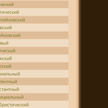
ческий
гический
тейновский
вский
йновский
евый
ческий
кский
рский
риальный
лентный
стантный
нициальный
бристический