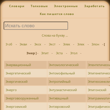
Словари
Толковые
Электронные
Заработать
Как пишется слово
Слова на букву ...
Э об
-
Экви
-
Экск
-
Экст
-
Элек
-
Элек
-
Элон
-
[
Энер ]
-
Эпит
-
Эста
-
Этол
-
Энервационный
Энтомологический
Эпентетическ
Энергетический
Энтомофильный
Эпигенетичес
Энергический
Энтропийный
Эпигеосинкл
Энерго
Энтузиастический
Эпигонский
Энерговооруженный
Энтэвэшный
Эпиграммати
Энергоемкий
Энтээровский
Эпиграфичес