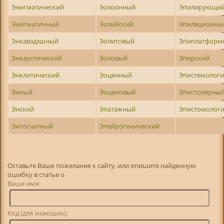
Энигматический
Эозоонный
Эпилирующи
Энигматичный
Эолийский
Эпиляционны
Энкавэдэшный
Эолитовый
Эпиплатформ
Энкаустический
Эоловый
Эпирский
Энклитический
Эоценный
Эпистемологи
Энный
Эоценовый
Эпистолярны
Энский
Эпатажный
Эпистомолог
Энтогнатный
Эпейрогенический
Оставьте Ваше пожелание к сайту, или опишите найденную
ошибку в статье о
Ваше имя:
Код (для знающих):