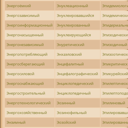
Энергоёмкий
Энуклеационный
Эпидемиолог
Энергозависимый
Энуклеировавшийся
Эпидемическ
Энергоинформационный
Энуклеированный
Эпидермальн
Энергонасыщенный
Энуклеирующийся
Эпизодически
Энергонезависимый
Энуретический
Эпизодичный
Энергопотребляющий
Энхаэловский
Эпизоотическ
Энергосберегающий
Энцефалитный
Эпикритичес
Энергосиловой
Энцефалографический
Эпикурейски
Энергоснабжающий
Энциклопедический
Эпилептическ
Энергостроительный
Энциклопедичный
Эпилептопод
Энерготехнологический
Эозинный
Эпилиновый
Энергохозяйственный
Эозинофильный
Эпилировавш
Энзимный
Эозойский
Эпилированн