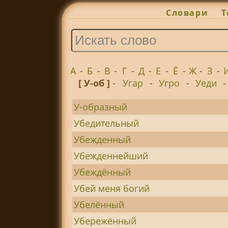
Словари
Т
А
-
Б
-
В
-
Г
-
Д
-
Е
-
Ё
-
Ж
-
З
-
[ У-об ]
-
Угар
-
Угро
-
Уеди
У-образный
Убедительный
Убежденный
Убежденнейший
Убеждённый
Убей меня богий
Убелённый
Убережённый