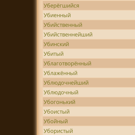
Уберёгшийся
Убиенный
Убийственный
Убийственнейший
Убинский
Убитый
Ублаготворённый
Ублажённый
Ублюдочнейший
Ублюдочный
Убогонький
Убоистый
Убойный
Убористый