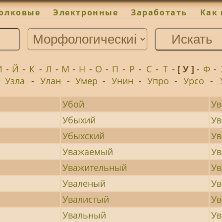
олковые
Электронные
Заработать
Как 
И
-
Й
-
К
-
Л
-
М
-
Н
-
О
-
П
-
Р
-
С
-
Т
-
[ У ]
-
Ф
-
-
Узла
-
Улан
-
Умер
-
Унин
-
Упро
-
Урсо
-
Убой
Ув
Убыхий
Ув
Убыхский
У
Уважаемый
У
Уважительный
Ув
Уваленый
Ув
Увалистый
Ув
Увальный
Ув