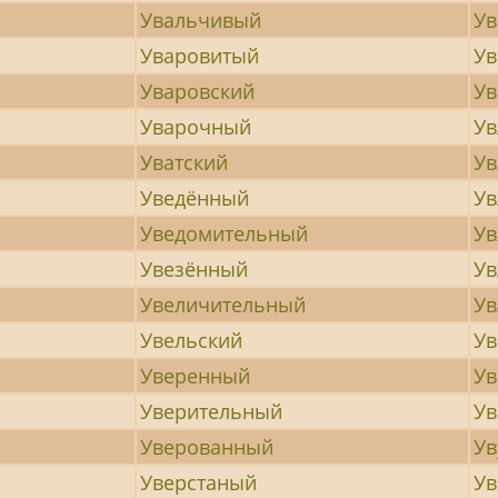
Увальчивый
У
Уваровитый
Ув
Уваровский
Ув
Уварочный
У
Уватский
Ув
Уведённый
Ув
Уведомительный
Ув
Увезённый
У
Увеличительный
Ув
Увельский
Ув
Уверенный
У
Уверительный
Ув
Уверованный
Ув
Уверстаный
У