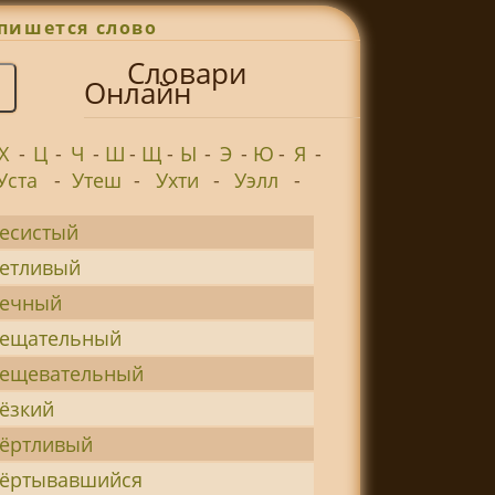
пишется слово
Словари
Онлайн
Х
-
Ц
-
Ч
-
Ш
-
Щ
-
Ы
-
Э
-
Ю
-
Я
-
Уста
-
Утеш
-
Ухти
-
Уэлл
-
есистый
етливый
вечный
вещательный
ещевательный
ёзкий
ёртливый
ёртывавшийся