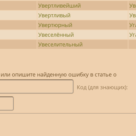
Увертливейший
У
Увертливый
У
Увертюрный
Уг
Увеселённый
Уг
Увеселительный
 или опишите найденную ошибку в статье о
Код (для знающих):