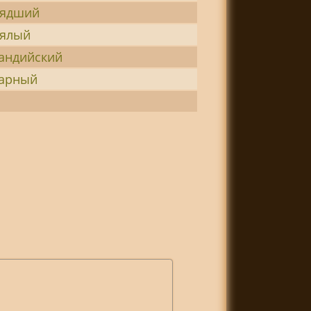
вядший
вялый
андийский
арный