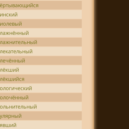
вёртывающийся
инский
иолевый
влажнённый
лажнительный
лекательный
лечённый
влёкший
лёкшийся
ологический
волочённый
ольнительный
улярный
вявший