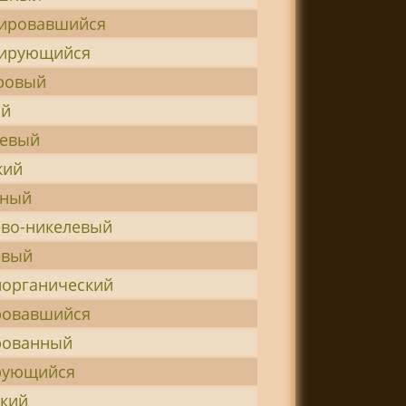
ировавшийся
сирующийся
ровый
ый
цевый
кий
ьный
во-никелевый
евый
органический
ровавшийся
рованный
рующийся
кий