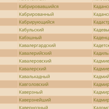
Кабрировавшийся
Каданс
Кабрированный
Кадан
Кабрирующийся
Кадаст
Кабульский
Кадев
Кабэшный
Каден
Кавалергардский
Кадетс
Кавалерийский
Кадил
Кавалеровский
Кадмие
Кавалерский
Кадми
Кавалькадный
Кадмий
Кавголовский
Кадми
Каверзный
Кадми
Каверзнейший
Кадми
Кавернозный
Кадомс