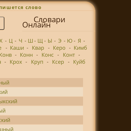
пишется слово
Словари
Онлайн
Х
-
Ц
-
Ч
-
Ш
-
Щ
-
Ы
-
Э
-
Ю
-
Я
-
е
-
Каши
-
Квар
-
Керо
-
Кимб
Конв
-
Конн
-
Конс
-
Конт
-
ч
-
Крох
-
Круп
-
Ксер
-
Куйб
ьный
кий
ыкский
ый
ский
эшный