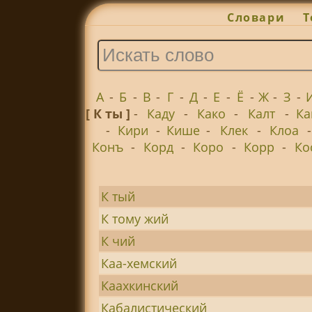
Словари
Т
А
-
Б
-
В
-
Г
-
Д
-
Е
-
Ё
-
Ж
-
З
-
[ К ты ]
-
Каду
-
Како
-
Калт
-
Ка
-
Кири
-
Кише
-
Клек
-
Клоа
Конъ
-
Корд
-
Коро
-
Корр
-
Ко
К тый
К тому жий
К чий
Каа-хемский
Каахкинский
Кабалистический