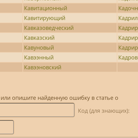
Кавитационный
Кадоч
Кавитирующий
Кадри
Кавказоведческий
Кадри
Кавказский
Кадри
Кавуновый
Кадри
Кавээнный
Кадро
Кавээновский
 или опишите найденную ошибку в статье о
Код (для знающих):