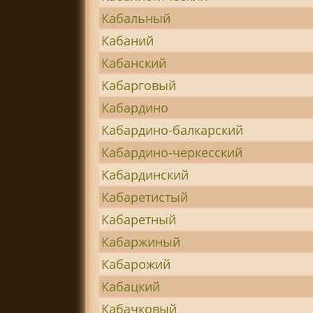
Кабальный
Кабаний
Кабанский
Кабарговый
Кабардино
Кабардино-балкарский
Кабардино-черкесский
Кабардинский
Кабаретистый
Кабаретный
Кабаржиный
Кабарожий
Кабацкий
Кабачковый