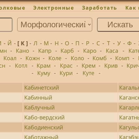
олковые
Электронные
Заработать
Как 
И
-
Й
-
[ К ]
-
Л
-
М
-
Н
-
О
-
П
-
Р
-
С
-
Т
-
У
-
Ф
-
мн
-
Кано
-
Капр
-
Карб
-
Каро
-
Каса
-
Кат
-
Коал
-
Кожн
-
Коле
-
Коло
-
Комб
-
Комп
-
сн
-
Котл
-
Крам
-
Крас
-
Крем
-
Крив
-
Кри
-
Куму
-
Кури
-
Куте
-
Кабинетский
Кагал
Кабинный
Каганс
Каблучный
Кагарл
Кабо-вердский
Кагатн
Кабодиенский
Кагуль
Каботажный
Кагэб