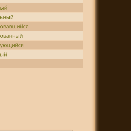
ный
льный
ровавшийся
рованный
рующийся
вый